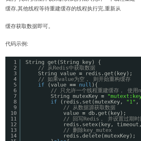
缓存,其他线程等待重建缓存的线程执行完,重新从
缓存获取数据即可。
代码示例:
1
String get(String key) {
2
// 从Redis中获取数据
3
String value = redis.get(key);
4
// 如果value为空， 则开始重构缓存
5
if
(value == 
null
){
6
// 只允许一个线程重建缓存， 使用n
7
String mutexKey = 
"mutext:ke
8
if
(redis.set(mutexKey, 
"1"
,
9
// 从数据源获取数据
10
value = db.get(key);
11
// 回写Redis， 并设置过期时
12
redis.setex(key, timeout
13
// 删除key_mutex
14
redis.delete(mutexKey);