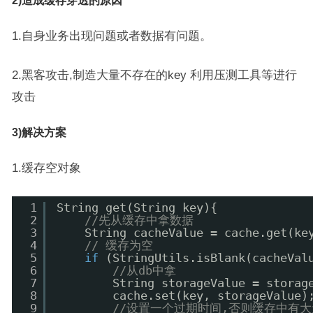
2)造成缓存穿透的原因
1.自身业务出现问题或者数据有问题。
2.黑客攻击,制造大量不存在的key 利用压测工具等进行
攻击
3)解决方案
1.缓存空对象
1
String get(String key){
2
//先从缓存中拿数据
3
String cacheValue = cache.get(ke
4
// 缓存为空
5
if
(StringUtils.isBlank(cacheVal
6
//从db中拿
7
String storageValue = storag
8
cache.set(key, storageValue)
9
//设置一个过期时间,否则缓存中有