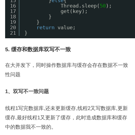
15
}
else
{
16
Thread.sleep(
50
);
17
get(key);
18
}
19
}
20
return
value;
21
}
5. 缓存和数据库双写不一致
在大并发下，同时操作数据库与缓存会存在数据不一致
性问题
1、双写不一致问题
线程1写完数据库,还未更新缓存,线程2又写数据库,更新
缓存,最好线程1又更新了缓存，此时造成数据库和缓存
中的数据我不一致的。