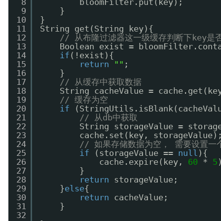
8
bloomFilter.put(key);
9
}
10
}
11
String get(String key){
12
// 从布隆过滤器这一级缓存判断下key是
13
Boolean exist = bloomFilter.cont
14
if
(!exist){
15
return
""
;
16
}
17
// 从缓存中获取数据
18
String cacheValue = cache.get(ke
19
// 缓存为空
20
if
(StringUtils.isBlank(cacheVal
21
// 从db中获取
22
String storageValue = storag
23
cache.set(key, storageValue)
24
// 如果存储数据为空， 需要设置一个
25
if
(storageValue == 
null
){
26
cache.expire(key, 
60
* 
5
27
}
28
return
storageValue;
29
}
else
{
30
return
cacheValue;
31
}
32