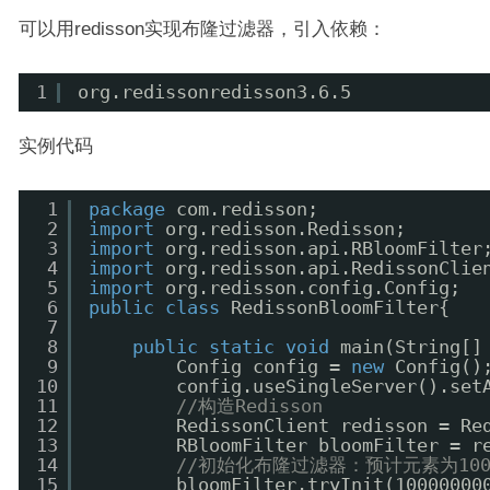
可以用redisson实现布隆过滤器，引入依赖：
1
org.redissonredisson3.6.5
实例代码
1
package
com.redisson;
2
import
org.redisson.Redisson;
3
import
org.redisson.api.RBloomFilter
4
import
org.redisson.api.RedissonClie
5
import
org.redisson.config.Config;
6
public
class
RedissonBloomFilter{
7
8
public
static
void
main(String[]
9
Config config = 
new
Config()
10
config.useSingleServer().set
11
//构造Redisson
12
RedissonClient redisson = Re
13
RBloomFilter bloomFilter = r
14
//初始化布隆过滤器：预计元素为100
15
bloomFilter.tryInit(10000000