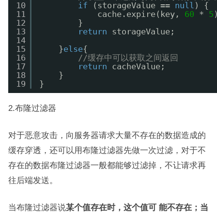
10
if
(storageValue == 
null
) { 
11
cache.expire(key, 
60
* 
5
12
}
13
return
storageValue;
14
15
}
else
{
16
//缓存中可以获取之间返回
17
return
cacheValue;
18
}
19
}
2.布隆过滤器
对于恶意攻击，向服务器请求大量不存在的数据造成的
缓存穿透，还可以用布隆过滤器先做一次过滤，对于不
存在的数据布隆过滤器一般都能够过滤掉，不让请求再
往后端发送。
当布隆过滤器说
某个值存在时，这个值可
能不存在；当