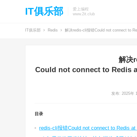
IT俱乐部
爱上编程
www.2it.club
IT俱乐部
Redis
解决redis-cli报错Could not connect to Redi
解决re
Could not connect to Redis a
发布: 2025年 
目录
redis-cli报错Could not connect to Redis at 