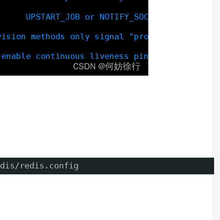
dis/redis
.config