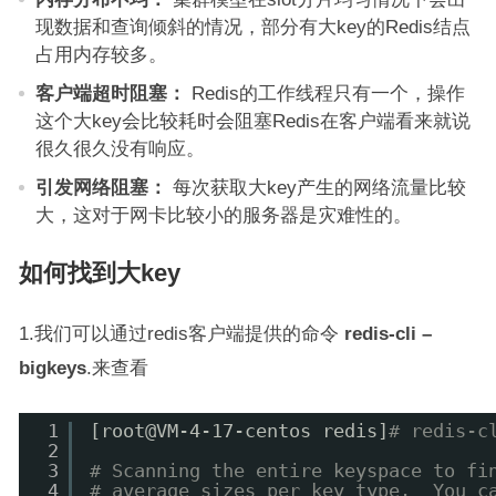
现数据和查询倾斜的情况，部分有大key的Redis结点
占用内存较多。
客户端超时阻塞：
Redis的工作线程只有一个，操作
这个大key会比较耗时会阻塞Redis在客户端看来就说
很久很久没有响应。
引发网络阻塞：
每次获取大key产生的网络流量比较
大，这对于网卡比较小的服务器是灾难性的。
如何找到大key
1.我们可以通过redis客户端提供的命令
redis-cli –
bigkeys
.来查看
1
[root@VM-4-17-centos redis]
# redis-c
2
3
# Scanning the entire keyspace to fi
4
# average sizes per key type.  You c