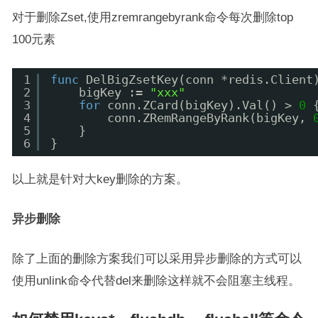
对于删除Zset,使用zremrangebyrank命令每次删除top
100元素
1
func
DelBigZsetKey(conn *redis.Client
2
bigKey := 
"xxx"
3
for
conn.ZCard(bigKey).Val() > 
0
4
conn.ZRemRangeByRank(bigKey, 
5
}
6
}
以上就是针对大key删除的方案。
异步删除
除了上面的删除方案我们可以采用异步删除的方式可以
使用unlink命令代替del来删除这样就不会阻塞主线程。