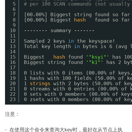
5
# per 100 SCAN commands (not usually
6
7
[00.00%] Biggest string found so far
8
[00.00%] Biggest 
hash
found so far
9
10
-------- summary -------
11
12
Sampled 2 keys 
in
the keyspace!
13
Total key length 
in
bytes is 6 (avg 
14
15
Biggest   
hash
found 
'"ksyi"'
has 10
16
Biggest string found 
'"k1"'
has 2 by
17
18
0 lists with 0 items (00.00% of keys
19
1 hashs with 100 fields (50.00% of k
20
1 
strings
with 2 bytes (50.00% of ke
21
0 streams with 0 entries (00.00% of 
22
0 sets with 0 members (00.00% of key
23
0 zsets with 0 members (00.00% of ke
注意：
在使用这个命令来查询大key时，最好在从节点上执