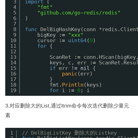
3
import
(
4
"fmt"
5
"github.com/go-redis/redis"
6
)
7
8
func
DelBigHashKey(conn *redis.Clien
9
bigKey := 
"xxx"
10
cursor := 
uint64
(
0
)
11
for
{
12
13
ScanRet := conn.HScan(bigKey
14
keys, c, err := ScanRet.Resu
15
if
err != 
nil
{
16
panic
(err)
17
}
18
fmt.
Println
(keys)
19
for
i := 
0
; i
3.对应删除大的List,通过ltrim命令每次迭代删除少量元
素
1
// DelBigListKey 删除大的Listkey