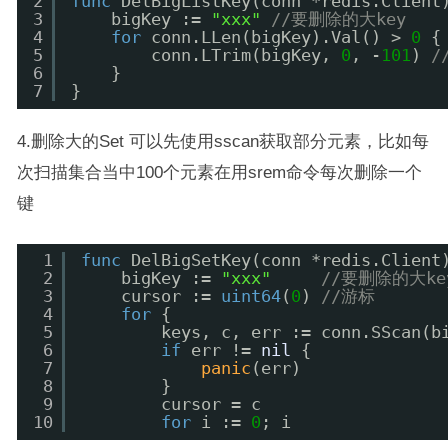
2
func
DelBigListKey(conn *redis.Client
3
bigKey := 
"xxx"
//要删除的大key
4
for
conn.LLen(bigKey).Val() > 
0
{
5
conn.LTrim(bigKey, 
0
, -
101
) 
/
6
}
7
}
4.删除大的Set 可以先使用sscan获取部分元素，比如每
次扫描集合当中100个元素在用srem命令每次删除一个
键
1
func
DelBigSetKey(conn *redis.Client
2
bigKey := 
"xxx"
//要删除的大ke
3
cursor := 
uint64
(
0
) 
//游标
4
for
{
5
keys, c, err := conn.SScan(b
6
if
err != 
nil
{
7
panic
(err)
8
}
9
cursor = c
10
for
i := 
0
; i