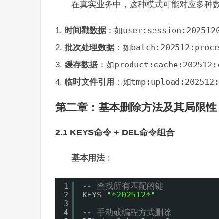
在真实业务中，这种模式可能对应多种
时间戳数据
：如
user:session:202512
批次处理数据
：如
batch:202512:proce
缓存数据
：如
product:cache:202512:
临时文件引用
：如
tmp:upload:202512:
第二章：基本删除方法及其局限性
2.1 KEYS命令 + DEL命令组合
基本用法：
1
-- 查找所有匹配的键
2
KEYS 
"*202512*"
3
4
-- 手动或编程方式删除