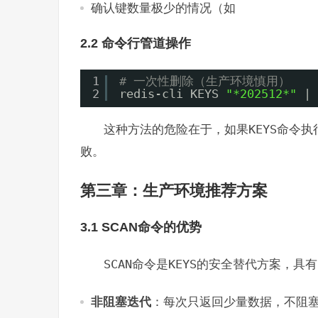
确认键数量极少的情况（如
2.2 命令行管道操作
1
# 一次性删除（生产环境慎用）
2
redis-cli KEYS 
"*202512*"
| 
这种方法的危险在于，如果
KEYS
命令执
败。
第三章：生产环境推荐方案
3.1 SCAN命令的优势
SCAN
命令是
KEYS
的安全替代方案，具有
非阻塞迭代
：每次只返回少量数据，不阻