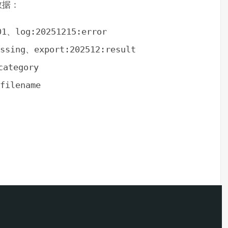
数据：
01
、
log:20251215:error
ssing
、
export:202512:result
category
filename