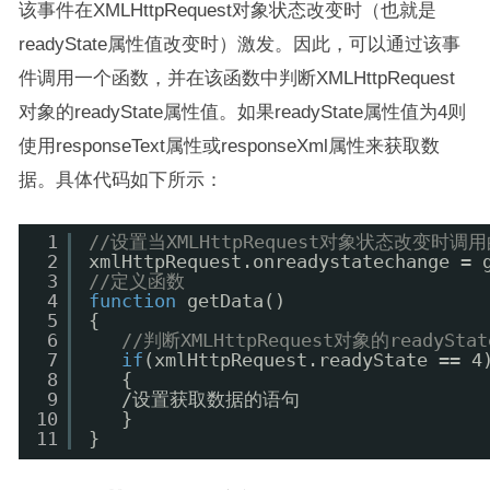
该事件在XMLHttpRequest对象状态改变时（也就是
readyState属性值改变时）激发。因此，可以通过该事
件调用一个函数，并在该函数中判断XMLHttpRequest
对象的readyState属性值。如果readyState属性值为4则
使用responseText属性或responseXml属性来获取数
据。具体代码如下所示：
1
//设置当XMLHttpRequest对象状态改变
2
xmlHttpRequest.onreadystatechange = 
3
//定义函数
4
function
getData()
5
{
6
//判断XMLHttpRequest对象的read
7
if
(xmlHttpRequest.readyState == 4
8
{
9
/设置获取数据的语句
10
}
11
}