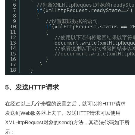
6
//判断XMLHttpRequest对象的rea
7
if
(xmlHttpRequest.readyState==4)
8
{
9
//设置获取数据的语句
10
if
(xmlHttpRequest.status == 2
11
{
12
//使用以下语句将返回结果以字符
13
document.write(xmlHttpRequ
14
//或者使用以下语句将返回结果以X
15
//docunment.write(xmlHttpR
16
}
17
}
18
}
5、发送HTTP请求
在经过以上几个步骤的设置之后，就可以将HTTP请求
发送到Web服务器上去了。发送HTTP请求可以使用
XMLHttpRequest对象的send()方法，其语法代码如下所
示：