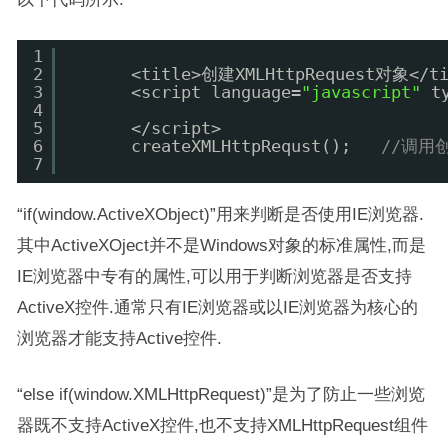
1
2
<title>创建XMLHttpRequest对象</ti
3
<script language=
"javascript"
t
4
5
      </script>
6
createXMLHttpRequst();   
//调用
7
“if(window.ActiveXObject)”用来判断是否使用IE浏览器.
其中ActiveXOject并不是Windows对象的标准属性,而是
IE浏览器中专有的属性,可以用于判断浏览器是否支持
ActiveX控件.通常只有IE浏览器或以IE浏览器为核心的
浏览器才能支持Active控件.
“else if(window.XMLHttpRequest)”是为了防止一些浏览
器既不支持ActiveX控件,也不支持XMLHttpRequest组件