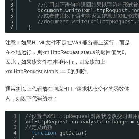
3
//使用以下语句将返回结果以字符串形式输
4
document.write(xmlHttpRequest.re
5
//或者使用以下语句将返回结果以XML形式
6
//document.write(xmlHttpRequest.
7
}   
注意：如果HTML文件不是在Web服务器上运行，而是
在本地运行，则xmlHttpRequest.status的返回值为0。
因此，如果该文件在本地运行，则应该加上
xmlHttpRequest.status == 0的判断。
通常将以上代码放在响应HTTP请求状态变化的函数体
内，如以下代码所示：
1
//设置当XMLHttpRequest对象状态改变
2
xmlHttpRequest.onreadystatechange = 
3
//定义函数
4
function
getData()
5
{