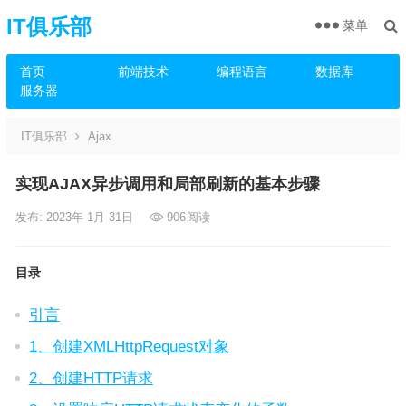
IT俱乐部
菜单
首页
前端技术
编程语言
数据库
服务器
IT俱乐部
Ajax
实现AJAX异步调用和局部刷新的基本步骤
发布: 2023年 1月 31日
906
阅读
目录
引言
1、创建XMLHttpRequest对象
2、创建HTTP请求