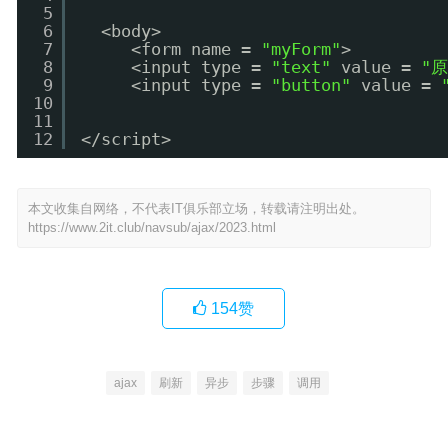
5
6
  <body>
7
     <form name = 
"myForm"
>
8
     <input type = 
"text"
value = 
"
9
     <input type = 
"button"
value = 
10
11
12
</script>
本文收集自网络，不代表IT俱乐部立场，转载请注明出处。
https://www.2it.club/navsub/ajax/2023.html
154
赞
ajax
刷新
异步
步骤
调用