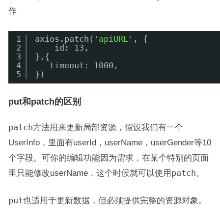
作
1
axios.patch(
'apiURL'
, {
2
id: 13,
3
},{
4
timeout: 1000,
5
})
put和patch的区别
patch
方法用来更新局部资源，假设我们有一个
UserInfo，里面有userId，userName，userGender等10
个字段。可你的编辑功能因为需求，在某个特别的页面
里只能修改userName，这个时候就可以使用
patch
。
put
也适用于更新数据，但必须提供完整的资源对象。