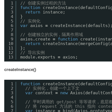
1
// 创建实例过程的方法
2
function
createInstance(defaultConfi
3
return
instance;
4
}
5
// 实例化
6
var
axios = createInstance(defaults)
7
8
// 创建独立的实例，隔离作用域
9
axios.create = 
function
create(insta
10
return
createInstance(mergeConfig(
11
};
12
// 导出实例
13
module.exports = axios;
createInstance()
1
function
createInstance(defaultConfi
2
// 实例化，创建一个上下文
3
var
context = 
new
Axios(defaultCon
4
5
// 平时调用的 get/post 等等请求，底层都
6
// 将 request 方法的 this 指向 co
7
var
instance = bind(Axios.prototyp