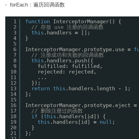
forEach：遍历回调函数
1
function
InterceptorManager() {
2
// 存放 use 注册的回调函数
3
this
.handlers = [];
4
}
5
6
InterceptorManager.prototype.use = 
f
7
// 注册成功和失败的回调函数
8
this
.handlers.push({
9
fulfilled: fulfilled,
10
rejected: rejected,
11
...
12
});
13
return
this
.handlers.length - 1;
14
};
15
16
InterceptorManager.prototype.eject =
17
// 删除注册过的函数
18
if
(
this
.handlers[id]) {
19
this
.handlers[id] = 
null
;
20
}
21
};
22