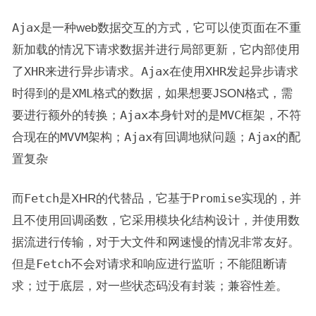
Ajax
是一种web数据交互的方式，它可以使页面在不重
新加载的情况下请求数据并进行局部更新，它内部使用
了
XHR
来进行异步请求。
Ajax
在使用
XHR
发起异步请求
时得到的是
XML
格式的数据，如果想要JSON格式，需
要进行额外的转换；
Ajax
本身针对的是
MVC框架
，不符
合现在的
MVVM架构
；
Ajax
有回调地狱问题；
Ajax
的配
置复杂
而
Fetch
是XHR的代替品，它基于
Promise
实现的，并
且不使用回调函数，它采用模块化结构设计，并使用数
据流进行传输，对于大文件和网速慢的情况非常友好。
但是
Fetch
不会对请求和响应进行监听；不能阻断请
求；过于底层，对一些状态码没有封装；兼容性差。