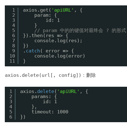
1
axios.get(
'apiURL'
, {
2
param: {
3
id: 1
4
}
5
// param 中的的键值对最终会 ? 
6
}).then(res => {
7
console.log(res);
8
})
9
.
catch
( error => {
10
console.log(error)
11
}
axios.delete(url[, config])
：删除
1
axios.
delete
(
'apiURL'
, {
2
params: {
3
id: 1
4
},
5
timeout: 1000
6
})