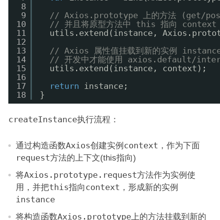
8
9
// Axios.prototype 上的方法 (get/
10
// 并且将原型方法中 this 指向 context
11
utils.extend(instance, Axios.proto
12
13
// Axios 属性值挂载到新的实例 instanc
14
// 开发中才能使用 axios.default/inter
15
utils.extend(instance, context);
16
17
return
instance;
18
}
createInstance
执行流程：
通过构造函数
Axios
创建实例
context
，作为下面
request
方法的上下文(this指向)
将
Axios.prototype.request
方法作为实例使
用，并把
this
指向
context
，形成新的实例
instance
将构造函数
Axios.prototype
上的方法挂载到新的