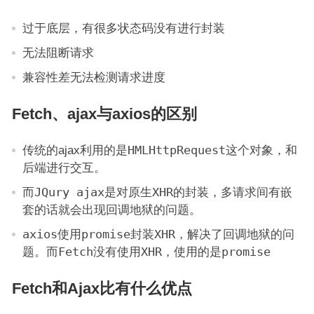
过于底层，有很多状态码没有进行封装
无法阻断请求
兼容性差无法检测请求进度
Fetch、ajax与axios的区别
传统的ajax利用的是
HMLHttpRequest这个对象
，和
后端进行交互。
而
JQury ajax
是对原生
XHR
的封装，多请求间有嵌
套的话就会出现回调地狱的问题。
axios
使用
promise
封装
XHR
，解决了回调地狱的问
题。而
Fetch
没有使用
XHR
，使用的是
promise
Fetch和Ajax比有什么优点