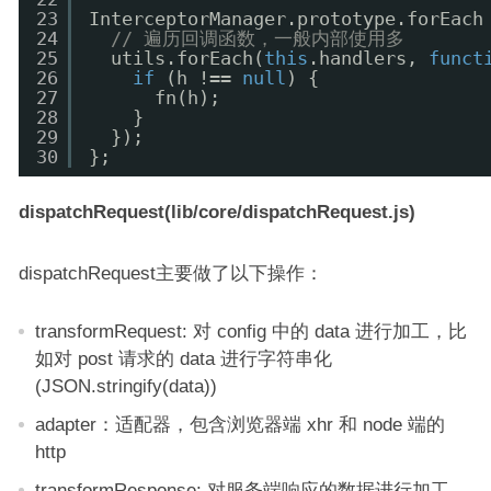
23
InterceptorManager.prototype.forEach
24
// 遍历回调函数，一般内部使用多
25
utils.forEach(
this
.handlers, 
funct
26
if
(h !== 
null
) {
27
fn(h);
28
}
29
});
30
};
dispatchRequest(lib/core/dispatchRequest.js)
dispatchRequest主要做了以下操作：
transformRequest: 对 config 中的 data 进行加工，比
如对 post 请求的 data 进行字符串化
(JSON.stringify(data))
adapter：适配器，包含浏览器端 xhr 和 node 端的
http
transformResponse: 对服务端响应的数据进行加工，