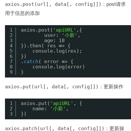
axios.post(url[, data[, config]])
：post请求
用于信息的添加
1
axios.post(
'apiURL'
,{
2
user: 
'小新'
,
3
age: 18
4
}).then( res => {
5
console.log(res);
6
})
7
.
catch
( error => {
8
console.log(error)
9
}
axios.put(url[, data[, config]])
：更新操作
1
axios.put(
'apiURL'
, {
2
name: 
'小新'
,
3
})
axios.patch(url[, data[, config]])
：更新操