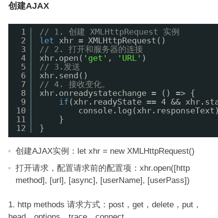
创建AJAX
1
// 1. 创建 XMLHttpRequest 实例
2
let
xhr = XMLHttpRequest()
3
// 2. 打开和服务器的连接
4
xhr.open(
'get'
, 
'URL'
)
5
// 3.发送
6
xhr.send()
7
// 4. 接收变化。
8
xhr.onreadystatechange = () => {
9
if
(xhr.readyState == 4 && xhr.st
10
console.log(xhr.responseText
11
}
12
}
创建AJAX实例：let xhr = new XMLHttpRequest()
打开请求，配置请求前的配置项：xhr.open([http
method], [url], [async], [userName], [userPass])
http methods 请求方式：post，get，delete，put，
head，options，trace，connect