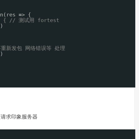
n(res => {
> { // 测试用 fortest
)
要重新发包 网络错误等 处理
)
复请求印象服务器