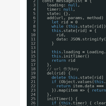
2
const messagelist = {
3
loading: 
null
,
4
timer: 
null
,
5
state: {},
6
add(url, params, method) 
7
let
rid = 0
8
while
(
this
.state[rid])
9
this
.state[rid] = {
10
rid,
11
data: JSON.stringify(
12
}
13
14
this
.loading = Loading.
15
this
.initTimer()
16
return
rid
17
},
18
// url 作为key
19
del(rid) {
20
delete
this
.state[rid]
21
if
(Object.values(
this
.
22
return
item.data === 
23
}).map(item => { 
return
24
},
25
initTimer() {
26
if
(
this
.timer) { clear