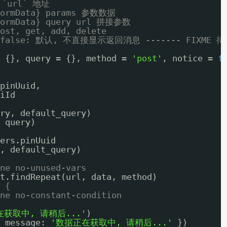
 `url` 地址
 FormData} params 参数数据
 FormData} query url 拼接参数
ost, get, add, delete
ice false: 默认, 不直接显示返回消息 ------- FIXME 
 {}, query = {}, method = 
'post'
, notice = 
f
pinUuid,
iId
ry, default_query)
 query)
ers.pinUuid
, default_query)
ne no-unused-vars
t.findRepeat(url, data, method)
 {
ne no-constant-condition
在获取中, 请稍后...'
)
 message: 
'数据正在获取中, 请稍后...'
})