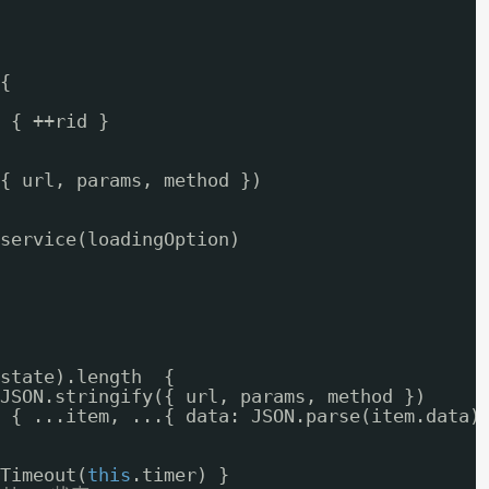
{
 { ++rid }
{ url, params, method })
service(loadingOption)
state).length  {
JSON.stringify({ url, params, method })
{ ...item, ...{ data: JSON.parse(item.data)
Timeout(
this
.timer) }