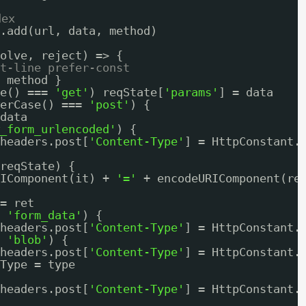
ex
.add(url, data, method)
olve, reject) => {
t-line prefer-const
 method }
e() === 
'get'
) reqState[
'params'
] = data
erCase() === 
'post'
) {
data
_form_urlencoded'
) {
headers.post[
'Content-Type'
] = HttpConstant.
reqState) {
IComponent(it) + 
'='
+ encodeURIComponent(re
= ret
 
'form_data'
) {
headers.post[
'Content-Type'
] = HttpConstant.
 
'blob'
) {
headers.post[
'Content-Type'
] = HttpConstant.
Type = type
headers.post[
'Content-Type'
] = HttpConstant.