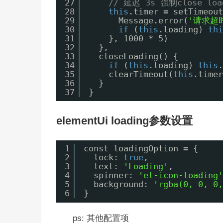
27
// 延迟 3s 强制close lo
28
this
.timer = setTimeout
29
Message.error(
'请求超
30
if
(
this
.loading) 
thi
31
}, 1000 * 5)
32
},
33
closeLoading() {
34
if
(
this
.loading) 
this
.
35
clearTimeout(
this
.timer
36
}
37
}
elementUi loading参数设置
1
const loadingOption = {
2
lock: 
true
,
3
text: 
'Loading'
,
4
spinner: 
'el-icon-loading'
5
background: 
'rgba(0, 0, 0,
6
}
ps: 其他配置项