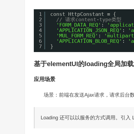
1
const HttpConstant = {
2
// 请求content-type类型
3
'FORM_DATA_REQ'
: 
'applicat
4
'APPLICATION_JSON_REQ'
: 
'a
5
'MUL_FORM_REQ'
: 
'multipart
6
'APPLICATION_BLOB_REQ'
: 
'a
7
}
基于elementUI的loading全局加载
应用场景
场景：前端在发送Ajax请求，请求后
Loading 还可以以服务的方式调用。引入 Lo