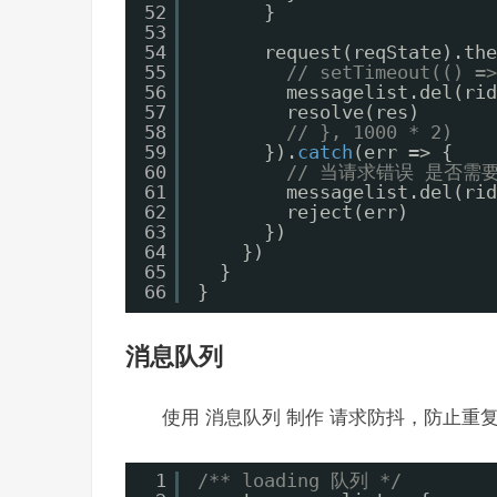
52
}
53
54
request(reqState).the
55
// setTimeout(() =
56
messagelist.del(rid
57
resolve(res)
58
// }, 1000 * 2)
59
}).
catch
(err => {
60
// 当请求错误 是否需
61
messagelist.del(rid
62
reject(err)
63
})
64
})
65
}
66
}
消息队列
使用 消息队列 制作 请求防抖，防止重
1
/** loading 队列 */