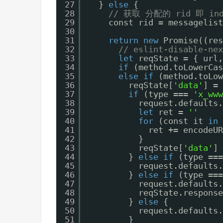
27
} 
else
{
28
// 获取 分配的 rid 即 ind
29
const rid = messagelist
30
31
return
new
Promise((res
32
// eslint-disable-nex
33
let
reqState = { url,
34
if
(method.toLowerCas
35
else
if
(method.toLow
36
reqState[
'data'
] = 
37
if
(type === 
'x_www
38
request.defaults.
39
let
ret = 
''
40
for
(const it 
in
41
ret += encodeUR
42
}
43
reqState[
'data'
] 
44
} 
else
if
(type ===
45
request.defaults.
46
} 
else
if
(type ===
47
request.defaults.
48
reqState.response
49
} 
else
{
50
request.defaults.
51
}