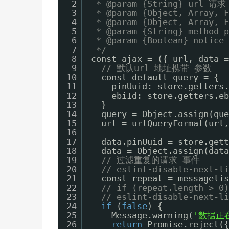
2
* @param {String} url 请求
3
* @param {Object, Array,
4
* @param {Object, Array,
5
* @param {String} method p
6
* @param {Boolean} not
7
*/
8
const ajax = ({ url, data =
9
// 默认url 地址携带 参数
10
const default_query = {
11
pinUuid: store.getters.
12
ebiId: store.getters.eb
13
}
14
query = Object.assign(que
15
url = urlQueryFormat(url,
16
17
data.pinUuid = store.gett
18
data = Object.assign(data
19
// 过滤重复的请求 事件
20
// eslint-disable-next-li
21
const repeat = messagelis
22
// if (repeat.length > 0)
23
// eslint-disable-next-li
24
if
(
false
) {
25
Message.warning(
'数据正
26
return
Promise.reject({