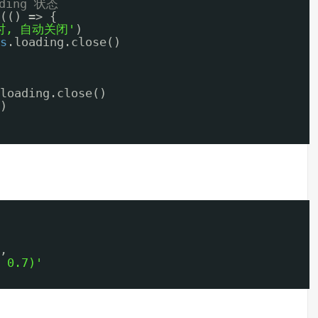
ading 状态
(() => {
时, 自动关闭'
)
s
.loading.close()
loading.close()
)
,
 0.7)'