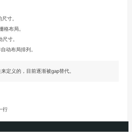
和行的尺寸。
名的栅格布局。
的自动尺寸。
素怎样自动布局排列。
属性来定义的，目前逐渐被gap替代。
一行