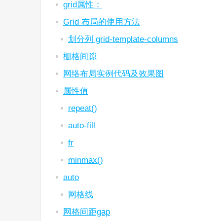
grid属性：
Grid 布局的使用方法
划分列 grid-template-columns
栅格间隙
网络布局实例代码及效果图
属性值
repeat()
auto-fill
fr
minmax()
auto
网格线
网格间距gap