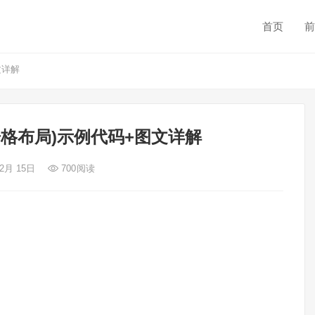
首页
前
文详解
局(栅格布局)示例代码+图文详解
 2月 15日
700
阅读