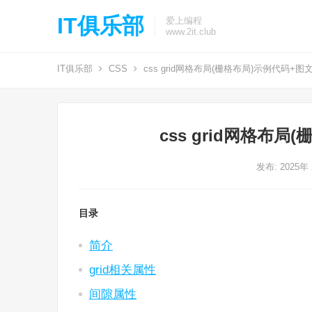
IT俱乐部
爱上编程
www.2it.club
IT俱乐部
CSS
css grid网格布局(栅格布局)示例代码+图
css grid网格布
发布: 2025年
目录
简介
grid相关属性
间隙属性