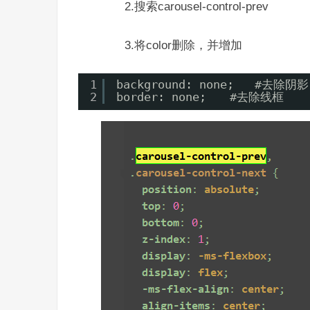
2.搜索carousel-control-prev
3.将color删除，并增加
1
background: none;   #去除阴影
2
border: none;　　#去除线框