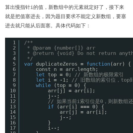
算出慢指针
i
的值，新数组中的元素就定好了，接下来
就是把值塞进去，因为题目要求不能定义新数组，要塞
进去就只能从后面塞。具体代码如下：
1
/**
2
* @param {number[]} arr
3
* @return {void} Do not return anyt
4
*/
5
var
duplicateZeros = 
function
(arr) {
6
const n = arr.length;
7
let
top = 0; 
// 新数组的极限索引
8
let
i = -1; 
// 旧数组的索引位，top
9
while
(top = 0) {
10
arr[j] = arr[i];
11
j--;
12
// 如果当前i索引位是0，则新数组
13
if
(arr[i] === 0) {
14
arr[j] = arr[i];
15
j--;
16
} 
17
i--;