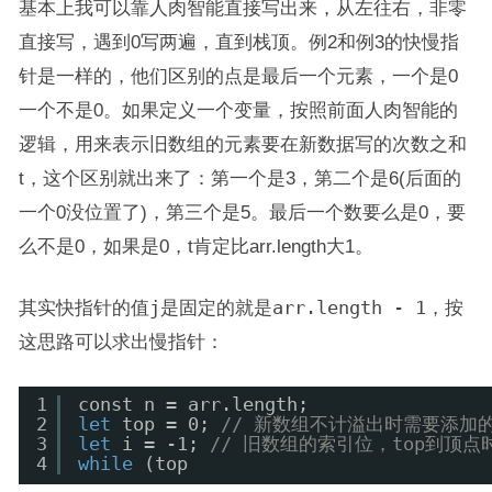
基本上我可以靠人肉智能直接写出来，从左往右，非零
直接写，遇到0写两遍，直到栈顶。例2和例3的快慢指
针是一样的，他们区别的点是最后一个元素，一个是0
一个不是0。如果定义一个变量，按照前面人肉智能的
逻辑，用来表示旧数组的元素要在新数据写的次数之和
t，这个区别就出来了：第一个是3，第二个是6(后面的
一个0没位置了)，第三个是5。最后一个数要么是0，要
么不是0，如果是0，t肯定比arr.length大1。
其实快指针的值
j
是固定的就是
arr.length - 1
，按
这思路可以求出慢指针：
1
const n = arr.length;
2
let
top = 0; 
// 新数组不计溢出时需要添加
3
let
i = -1; 
// 旧数组的索引位，top到顶点
4
while
(top