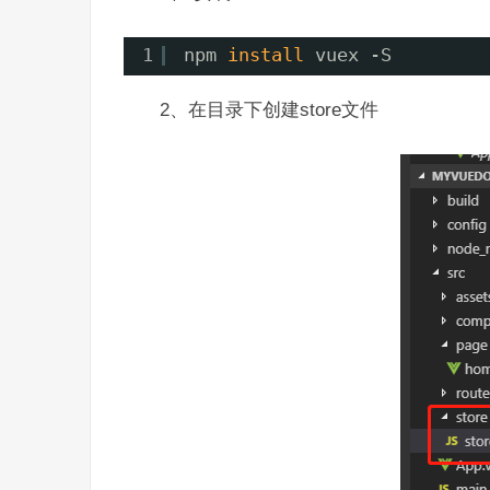
1
npm 
install
vuex -S
2、在目录下创建store文件