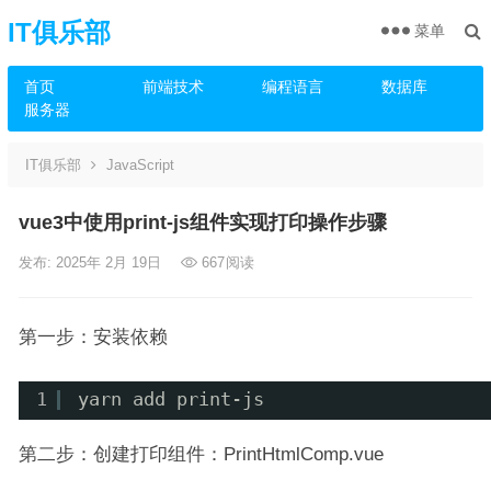
IT俱乐部
菜单
首页
前端技术
编程语言
数据库
服务器
IT俱乐部
JavaScript
vue3中使用print-js组件实现打印操作步骤
发布: 2025年 2月 19日
667
阅读
第一步：安装依赖
1
yarn add print-js
第二步：创建打印组件：PrintHtmlComp.vue