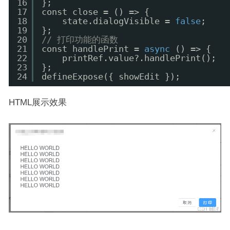
16
};
17
const close = () => {
18
state.dialogVisible = 
false
;
19
};
20
// 打印功能的函数
21
const handlePrint = 
async
() => {
22
printRef.value?.handlePrint();
23
};
24
defineExpose({ showEdit });
HTML展示效果