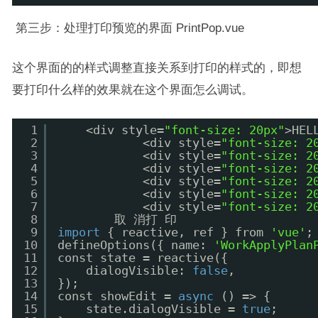
第三步：处理打印预览的界面 PrintPop.vue
这个界面的的样式调整直接关系到打印的样式的，即想
要打印什么样的效果就在这个界面怎么调试。
1
<div style=
"font-size: 20px"
>HEL
2
<div style=
"font-size: 2
3
<div style=
"font-size: 2
4
<div style=
"font-size: 2
5
<div style=
"font-size: 2
6
<div style=
"font-size: 2
7
<div style=
"font-size: 2
8
取 消打 印
9
import
{ reactive, ref } from 
'vue'
;
10
defineOptions({ name: 
'WorkApplyPlan
11
const state = reactive({
12
dialogVisible: 
false
,
13
});
14
const showEdit = 
async
() => {
15
state.dialogVisible = 
true
;