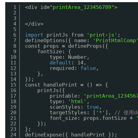
1
<div id=
"printArea_123456789"
>
2
3
4
</div>
5
6
import
printJs from 
'print-js'
;
7
defineOptions({ name: 
'PrintHtmlComp
8
const props = defineProps({
9
fontSize: {
10
type: Number,
11
default
: 14,
12
required: 
false
,
13
},
14
});
15
const handlePrint = () => {
16
printJs({
17
printable: 
'printArea_123456
18
type: 
'html'
,
19
scanStyles: 
true
,
20
targetStyles: [
'*'
], 
// 使用
21
font_size: props.fontSize + 
22
});
23
};
24
defineExpose({ handlePrint });