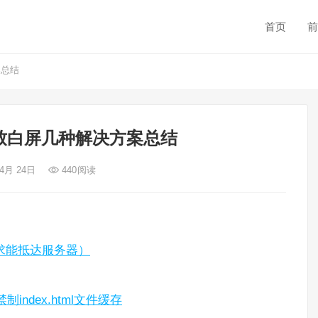
首页
前
案总结
致白屏几种解决方案总结
 4月 24日
440
阅读
求能抵达服务器）
制index.html文件缓存