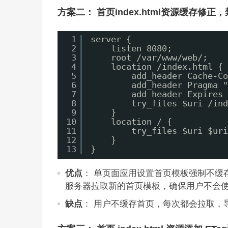
方案二： 首页index.html资源缓存修正，禁
1
server {
2
listen 8080;
3
root /var/www/web/;
4
location /index.html {
5
add_header Cache-Co
6
add_header Pragma "
7
add_header Expires 
8
try_files $uri /ind
9
}
10
location / {
11
try_files $uri $uri
12
}
13
}
优点
： 单页面应用设置首页模板强制不缓存，
服务器拉取新的首页模板，确保用户不会
缺点
： 用户不缓存首页，每次都会拉取，