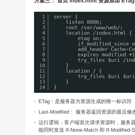
方案三： 首页 index.html 资源添加 ETag和
1
server {
2
listen 8080;
3
root /var/www/web/;
4
location /index.html {
5
etag on;
6
if_modified_since e
7
add_header Cache-Co
8
expires modified +1
9
try_files $uri /ind
10
}
11
location / {
12
try_files $uri $uri
13
}
14
}
ETag：是服务器为资源生成的唯一标识
Last-Modified： 服务器返回资源的最后
运行逻辑：客户端首次请求资源时，服务器返回 E
能同时发送 If-None-Match 和 If-Modifie