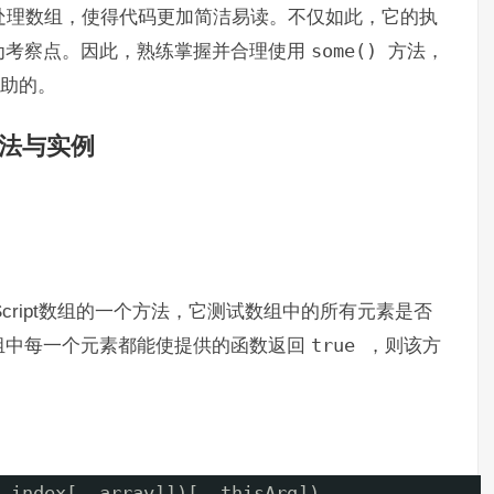
处理数组，使得代码更加简洁易读。不仅如此，它的执
为考察点。因此，熟练掌握并合理使用
some()
方法，
帮助的。
方法用法与实例
aScript数组的一个方法，它测试数组中的所有元素是否
组中每一个元素都能使提供的函数返回
true
，则该方
。
 index[, array]])[, thisArg])