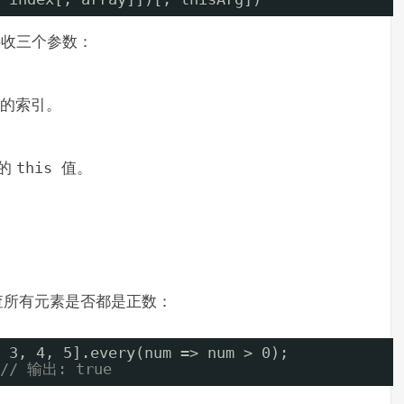
接收三个参数：
素的索引。
的
this
值。
查所有元素是否都是正数：
 3, 4, 5].every(num => num > 0);
// 输出: true