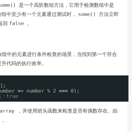
.some()
是一个高阶数组方法，它用于检测数组中是
数组中至少有一个元素通过测试时，
some()
方法立即
返回
false
。
数组中的元素进行条件检查的场景，当找到第一个符合
提升代码的执行效率。
];
umber => number % 2 === 0);
：true
array
，并使用箭头函数来检查是否有偶数存在。由
e
。