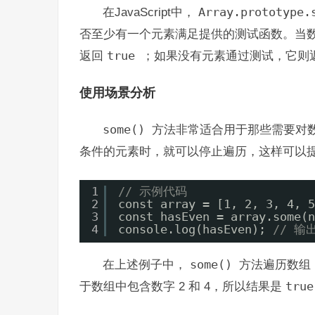
在JavaScript中，
Array.prototype
否至少有一个元素满足提供的测试函数。当
返回
true
；如果没有元素通过测试，它则
使用场景分析
some()
方法非常适合用于那些需要对
条件的元素时，就可以停止遍历，这样可以
1
// 示例代码
2
const array = [1, 2, 3, 4, 5
3
const hasEven = array.some(n
4
console.log(hasEven); 
// 输出
在上述例子中，
some()
方法遍历数组
于数组中包含数字 2 和 4，所以结果是
tru