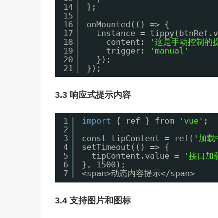
14
};
15
16
onMounted(() => {
17
instance = tippy(btnRef.v
18
content: 
'这是手动控制的
19
trigger: 
'manual'
20
});
21
});
3.3 响应式提示内容
1
import
{ ref } from 
'vue'
;
2
3
const tipContent = ref(
'加载中
4
setTimeout(() => {
5
tipContent.value = 
'接口加
6
}, 1500);
7
<span>动态内容提示</span>
3.4 支持图片和图标