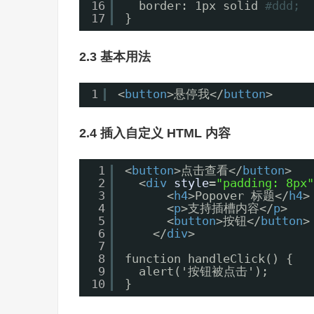
16
border: 1px solid
#ddd;
17
}
2.3 基本用法
1
<
button
>悬停我</
button
>
2.4 插入自定义 HTML 内容
1
<
button
>点击查看</
button
>
2
<
div
style
=
"padding: 8px"
3
<
h4
>Popover 标题</
h4
>
4
<
p
>支持插槽内容</
p
>
5
<
button
>按钮</
button
>
6
</
div
>
7
8
function handleClick() {
9
alert('按钮被点击');
10
}