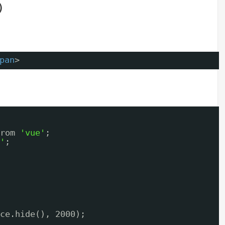
）
pan
>
rom 
'vue'
;
'
;
ce.hide(), 2000);