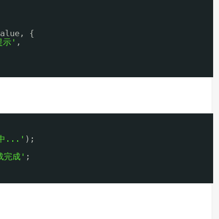
alue, {
提示'
,
...'
);
载完成'
;