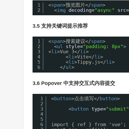
1
<
span
>预览图片</
span
>
2
<
img
decoding
=
"async"
src
=
3.5 支持关键词提示推荐
1
<
span
>搜索建议</
span
>
2
<
ul
style
=
"padding: 8px"
>
3
<
li
>Vue 3</
li
>
4
<
li
>Vite</
li
>
5
<
li
>Tippy.js</
li
>
6
</
ul
>
3.6 Popover 中支持交互式内容提交
1
<
button
>点击填写</
button
>
2
3
<
button
type
=
"submit"
4
5
6
import { ref } from 'vue';