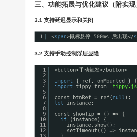
三、功能拓展与优化建议（附实现
3.1 支持延迟显示和关闭
1
<
span
>鼠标悬停 500ms 后出现</
s
3.2 支持手动控制浮层显隐
1
<button>手动触发</button>
2
3
import
{ ref, onMounted } f
4
import
tippy from 
'tippy.js
5
6
const btnRef = ref(
null
);
7
let
instance;
8
9
const showTip = () => {
10
if
(instance) {
11
instance.show();
12
setTimeout(() => instan
13
}