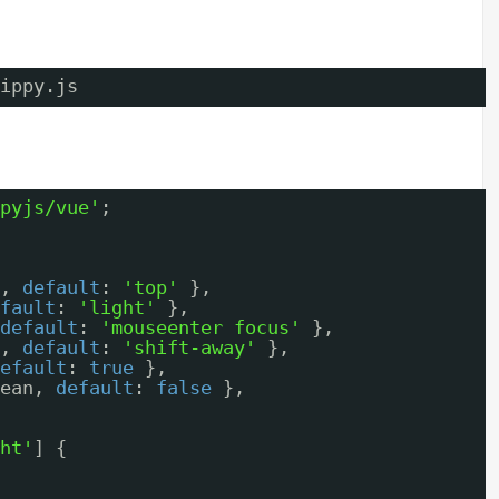
ippy.js
pyjs/vue'
;
, 
default
: 
'top'
},
fault
: 
'light'
},
default
: 
'mouseenter focus'
},
, 
default
: 
'shift-away'
},
efault
: 
true
},
ean, 
default
: 
false
},
ht'
] {