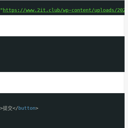
"
https://www.2it.club/wp-content/uploads/202
>提交</
button
>