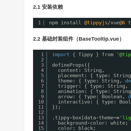
2.1 安装依赖
1
npm install 
@tippyjs
/vue
@6
t
2.2 基础封装组件（BaseTooltip.vue）
1
import
{ Tippy } from 
'@tip
2
3
defineProps({
4
content: String,
5
placement: { type: String
6
theme: { type: String, 
de
7
trigger: { type: String, 
8
animation: { type: String
9
arrow: { type: Boolean, 
d
10
interactive: { type: Bool
11
});
12
13
.tippy-box[data-theme~=
'lig
14
background-color: white;
15
color: black;