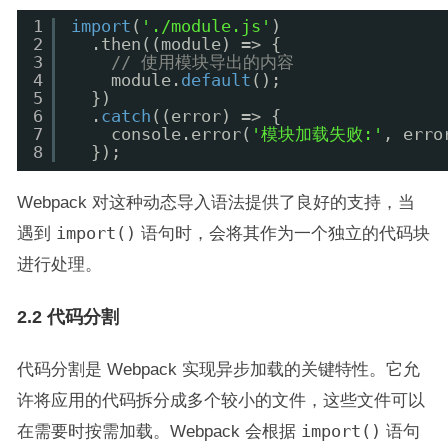
1
import
(
'./module.js'
)
2
.then((module) => {
3
// 使用模块导出的内容
4
module.
default
();
5
})
6
.
catch
((error) => {
7
console.error(
'模块加载失败:'
, erro
8
});
Webpack 对这种动态导入语法提供了良好的支持，当
遇到
import()
语句时，会将其作为一个独立的代码块
进行处理。
2.2 代码分割
代码分割是 Webpack 实现异步加载的关键特性。它允
许将应用的代码拆分成多个较小的文件，这些文件可以
在需要时按需加载。Webpack 会根据
import()
语句