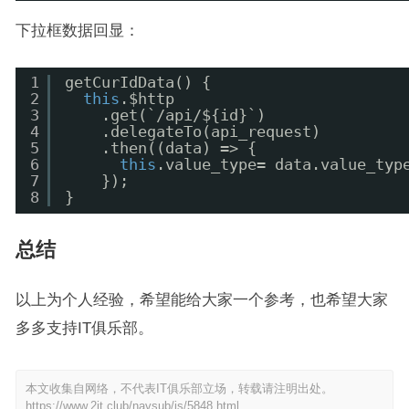
下拉框数据回显：
1
getCurIdData() {
2
this
.$http
3
.get(`/api/${id}`)
4
.delegateTo(api_request)
5
.then((data) => {
6
this
.value_type= data.value_typ
7
});
8
}
总结
以上为个人经验，希望能给大家一个参考，也希望大家
多多支持IT俱乐部。
本文收集自网络，不代表IT俱乐部立场，转载请注明出处。
https://www.2it.club/navsub/js/5848.html