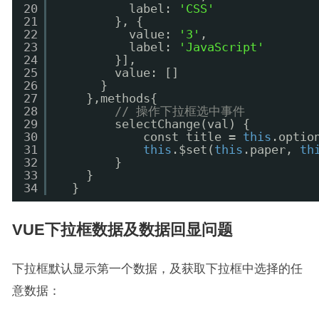
20
label: 
'CSS'
21
}, {
22
value: 
'3'
,
23
label: 
'JavaScript'
24
}],
25
value: []
26
}
27
},methods{
28
// 操作下拉框选中事件
29
selectChange(val) {
30
const title = 
this
.optio
31
this
.$set(
this
.paper, 
th
32
}
33
}
34
}
VUE下拉框数据及数据回显问题
下拉框默认显示第一个数据，及获取下拉框中选择的任
意数据：