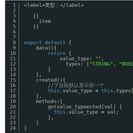
1
<label>类型：</label>
2
3
{{
4
item
5
}}
6
7
8
export
default
{
9
data(){
10
return
{
11
value_type: 
""
,
12
types: [
"STRING"
, 
"BOO
13
}
14
},
15
created(){
16
//下拉框默认显示第一个
17
this
.value_type = 
this
.types
18
},
19
methods:{
20
getvalue_typeected(val) {
21
this
.value_type = val;
22
},
23
}
24
}