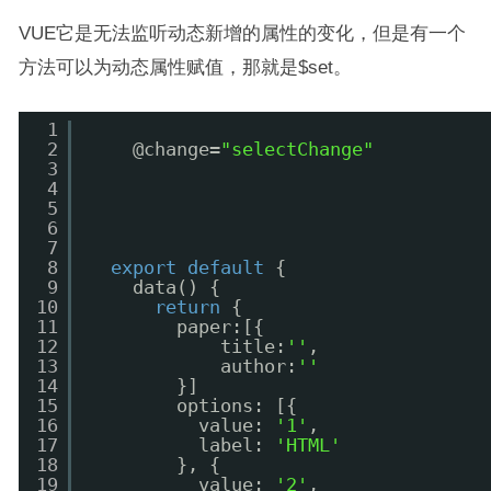
VUE它是无法监听动态新增的属性的变化，但是有一个
方法可以为动态属性赋值，那就是$set。
1
2
@change=
"selectChange"
3
4
5
6
7
8
export
default
{
9
data() {
10
return
{
11
paper:[{
12
title:
''
,
13
author:
''
14
}]
15
options: [{
16
value: 
'1'
,
17
label: 
'HTML'
18
}, {
19
value: 
'2'
,