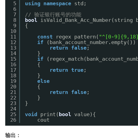
5
using
namespace
std;
6
7
// 验证银行账号的功能
8
bool
isValid_Bank_Acc_Number(string 
9
{
10
11
const
regex pattern(
"^[0-9]{9,18
12
if
(bank_account_number.empty())
13
return
false
;
14
}
15
if
(regex_match(bank_account_num
16
{
17
return
true
;
18
}
19
else
20
{
21
return
false
;
22
}
23
}
24
25
void
print(
bool
value){ 
26
cout
输出：