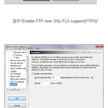
选中“Enable FTP over SSL/TLS support(FTPS)”