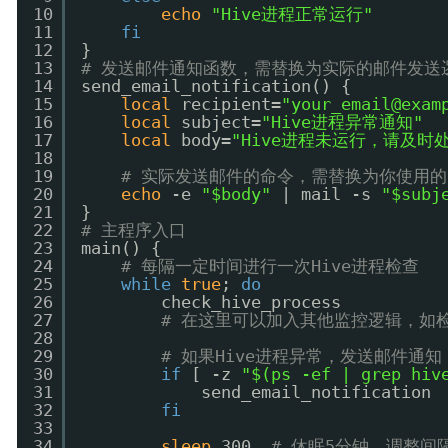
10
echo
"Hive进程正常运行"
11
fi
12
}
13
# 发送邮件通知函数，需替换为实际的邮件发送
14
send_email_notification() {
15
local
recipient=
"your_email@exam
16
local
subject=
"Hive进程异常通知"
17
local
body=
"Hive进程未运行，请及时
18
19
# 实际发送邮件的命令，需替换为你使用
20
echo
-e 
"$body"
| mail -s 
"$subj
21
}
22
# 主程序入口
23
main() {
24
# 每隔一定时间进行一次Hive进程检查
25
while
true
; 
do
26
check_hive_process
27
# 在这里可以加入其他监控逻辑，如检
28
29
# 如果Hive进程异常，发送邮件通知
30
if
[ -z 
"$(ps -ef | grep hiv
31
send_email_notification
32
fi
33
34
sleep
300  
# 休眠5分钟，调整间