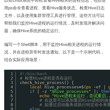
以在Linux系统中轻松查看Hive相关的进程信息，包括使
用ps命令查看进程、查看Hive服务状态、检查Hive日志
文件，以及使用集群管理工具进行管理。这些方法可以
帮助我们监控Hive进程的运行情况，及时发现并解决问
题，确保Hive系统的稳定运行。
编写一个Shell脚本，用于监控Hive相关进程的运行情
况，并在进程异常时发送通知。以下是一个示例代码，
结合实际应用场景：
1
#!/bin/bash
2
# 检查Hive进程是否在运行
3
check_hive_process() {
4
local
hive_processes=$(
ps
-ef | 
5
if
[ -z 
"$hive_processes"
]; 
the
6
echo
"Hive进程未运行，尝试重启..
7
# 在这里可以添加重启Hive进程的
8
# 如通过启动服务或执行特定命令来重
9
else