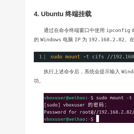
4. Ubuntu 终端挂载
通过在命令终端窗口中使用
ipconfig
的
Windows
电脑
IP
为
192.168.2.82
。
1
sudo
mount
-t cifs 
//192
.168
执行上述命令后，系统会提示输入
Wind
功。