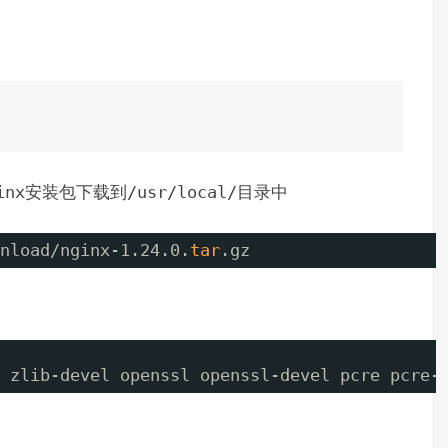
inx
安装包下载到
/usr/local/
目录中
nload/nginx-1
.24.0.
tar
.gz
 zlib-devel openssl openssl-devel pcre pcre-