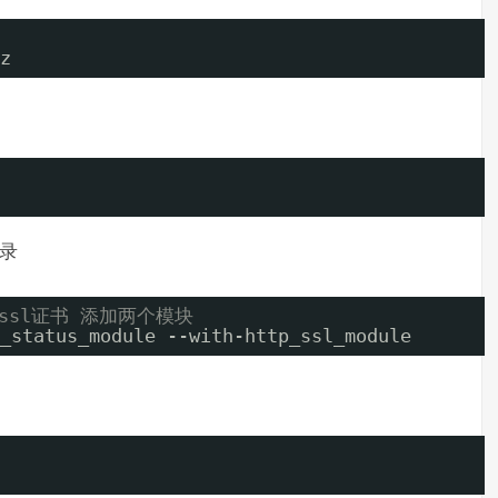
z
录
ssl证书 添加两个模块
_status_module --with-http_ssl_module