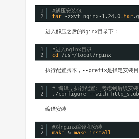
1
#解压安装包
2
tar
-zxvf nginx-1.24.0.
tar
.g
进入解压之后的
Nginx
目录下：
1
#进入nginx目录
2
cd
/usr/local/nginx
执行配置脚本，
--prefix
是指定安装目
1
# 编译，执行配置: 考虑到后续安装
2
.
/configure
--with-http_stub
编译安装
1
#对nginx编译和安装
2
make
& 
make
install