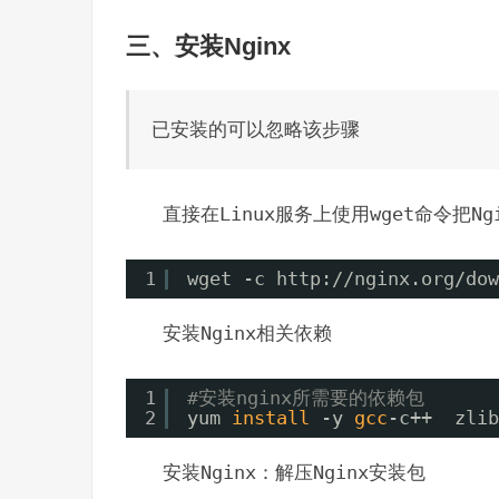
三、安装Nginx
已安装的可以忽略该步骤
直接在
Linux
服务上使用
wget
命令把
Ng
1
wget -c http:
//nginx
.org
/dow
安装
Nginx
相关依赖
1
#安装nginx所需要的依赖包
2
yum 
install
-y 
gcc
-c++  zlib
安装
Nginx
：解压
Nginx
安装包