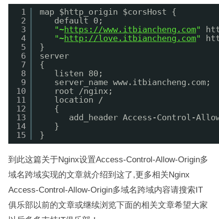
1
map $http_origin $corsHost {
2
default 0;
3
"~
https://www.itbiancheng.com
"
ht
4
"~
http://love.itbiancheng.com
"
ht
5
}
6
server
7
{
8
listen 80;
9
server_name www.itbiancheng.com;
10
root 
/nginx
;
11
location /
12
{
13
add_header Access-Control-Allo
14
}
15
}
到此这篇关于Nginx设置Access-Control-Allow-Origin多
域名跨域实现的文章就介绍到这了,更多相关Nginx
Access-Control-Allow-Origin多域名跨域内容请搜索IT
俱乐部以前的文章或继续浏览下面的相关文章希望大家