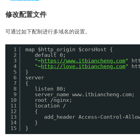
修改配置文件
可通过如下配制进行多域名的设置。
1
map $http_origin $corsHost {
2
default 0;
3
"~
https://www.itbiancheng.com
"
ht
4
"~
http://love.itbiancheng.com
"
ht
5
}
6
server
7
{
8
listen 80;
9
server_name www.itbiancheng.com;
10
root 
/nginx
;
11
location /
12
{
13
add_header Access-Control-Allo
14
}
15
}