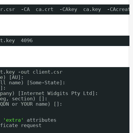
r.csr  -CA  ca.crt  -CAkey  ca.key  -CAcreat
t.key  4096
t.key -out client.csr
e) [AU]:
ll name) [Some-State]:
]:
pany) [Internet Widgits Pty Ltd]:
eg, section) []:
QDN or YOUR name) []:
 
'extra'
attributes
ficate request