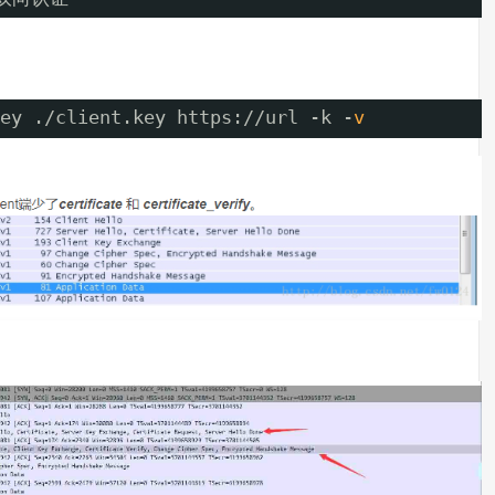
ey .
/client
.key https:
//url
-k -
v