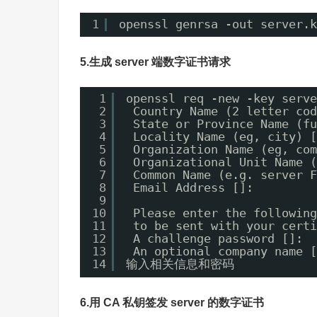
1
openssl genrsa -out server.k
5.生成 server 端数字证书请求
1
openssl req -new -key serve
2
Country Name (2 letter cod
3
State or Province Name (fu
4
Locality Name (eg, city) [
5
Organization Name (eg, com
6
Organizational Unit Name (
7
Common Name (e.g. server F
8
Email Address []:
9
10
Please enter the following
11
to be sent with your certi
12
A challenge password []:
13
An optional company name [
14
输入相关信息和密码
6.用 CA 私钥签发 server 的数字证书