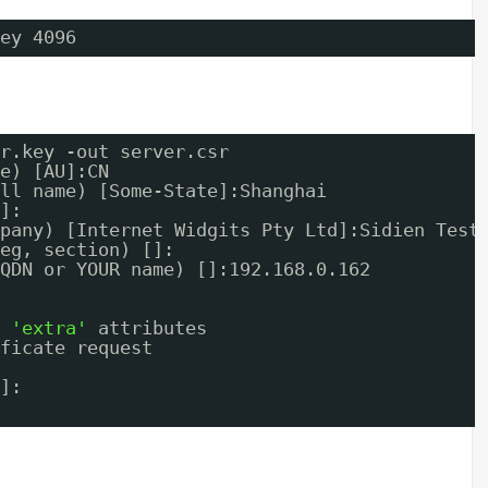
ey 4096
r.key -out server.csr
e) [AU]:CN
ll name) [Some-State]:Shanghai
]:
pany) [Internet Widgits Pty Ltd]:Sidien Test
eg, section) []:
QDN or YOUR name) []:192.168.0.162
 
'extra'
attributes
ficate request
]: