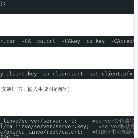
]:
r.csr  -CA  ca.crt  -CAkey  ca.key  -CAcreat
y client.key -
in
client.crt -out client.pfx
器上，安装证书，输入生成时的密码
_linvo/server/server
.crt;     
#server公钥路径
i/ca_linvo/server/server
.key;   
#server私钥路
c/pki/ca_linvo/root/ca
.crt;   
#根级证书公钥路径
开启双向认证