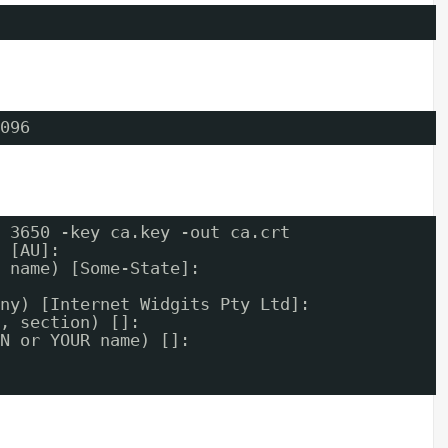
096
 3650 -key ca.key -out ca.crt
 [AU]:
 name) [Some-State]:
ny) [Internet Widgits Pty Ltd]:
, section) []:
N or YOUR name) []: