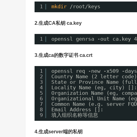
1
mkdir
/root/keys
2.生成CA私钥 ca.key
1
openssl genrsa -out ca.key 4
3.生成ca的数字证书 ca.crt
1
openssl req -new -x509 -days
2
Country Name (2 letter code)
3
State or Province Name (full
4
Locality Name (eg, city) []:
5
Organization Name (eg, compa
6
Organizational Unit Name (eg
7
Common Name (e.g. server FQD
8
Email Address []:
9
填入组织名称等信息
4.生成server端的私钥