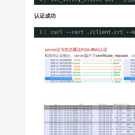
认证成功
1
curl --cert .
/client
.crt --k