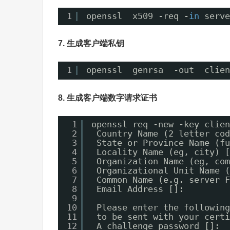
1
openssl  x509 -req -
in
serve
7. 生成客户端私钥
1
openssl  genrsa  -out  clien
8. 生成客户端数字请求证书
1
openssl req -new -key clien
2
Country Name (2 letter cod
3
State or Province Name (fu
4
Locality Name (eg, city) [
5
Organization Name (eg, com
6
Organizational Unit Name (
7
Common Name (e.g. server F
8
Email Address []:
9
10
Please enter the following
11
to be sent with your certi
12
A challenge password []: