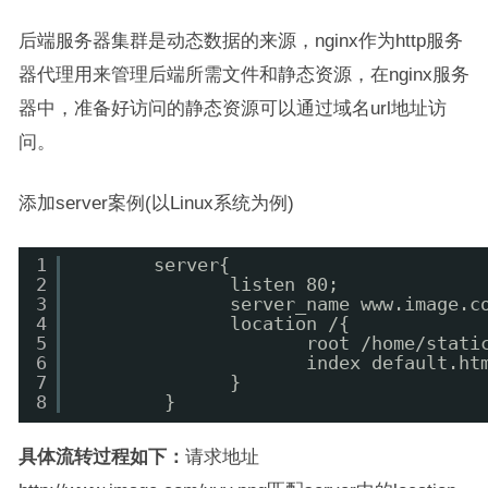
后端服务器集群是动态数据的来源，nginx作为http服务
器代理用来管理后端所需文件和静态资源，在nginx服务
器中，准备好访问的静态资源可以通过域名url地址访
问。
添加server案例(以Linux系统为例)
1
server{
2
listen 80;
3
server_name www.image.c
4
location /{
5
root 
/home/stati
6
index default.ht
7
}
8
}
具体流转过程如下：
请求地址