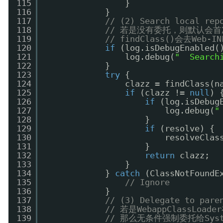
115
}
116
}
117
// (2) Search local rep
118
// 若是没有委托，则默认会首次使
119
// findClass()会去Web-
120
if
(log.isDebugEnabled(
121
log.debug(
"  Search
122
}
123
try
{
124
clazz = findClass(n
125
if
(clazz != 
null
) 
126
if
(log.isDebug
127
log.debug(
"
128
}
129
if
(resolve) {
130
resolveClas
131
}
132
return
clazz;
133
}
134
} 
catch
(ClassNotFoundE
135
// Ignore
136
}
137
// (3) Delegate to pare
138
// 若是WebappClassLoad
139
// 那么无条件强制委托给Sys