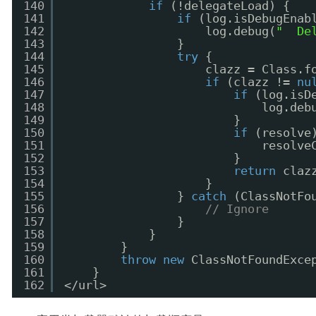
140
if
(!delegateLoad) {
141
if
(log.isDebugEnab
142
log.debug(
"  De
143
}
144
try
{
145
clazz = Class.f
146
if
(clazz != 
nu
147
if
(log.isD
148
log.deb
149
}
150
if
(resolve
151
resolve
152
}
153
return
claz
154
}
155
} 
catch
(ClassNotFo
156
// Ignore
157
}
158
}
159
}
160
throw
new
ClassNotFoundExce
161
}
162
</url>