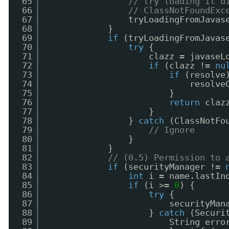
65
// try loading it d
66
// ClassNotFoundExc
67
tryLoadingFromJavas
68
}
69
if
(tryLoadingFromJavas
70
try
{
71
clazz = javaseL
72
if
(clazz != 
nu
73
if
(resolve
74
resolve
75
}
76
return
claz
77
}
78
} 
catch
(ClassNotFo
79
// Ignore
80
}
81
}
82
// (0.5) Permission to 
83
if
(securityManager != 
84
int
i = name.lastIn
85
if
(i >= 
0
) {
86
try
{
87
securityMan
88
} 
catch
(Securi
89
String erro