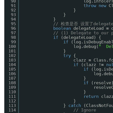
90
log.info(er
91
throw
new
C
92
}
93
}
94
}
95
// 检查是否 设置了deleg
96
boolean
delegateLoad = 
97
// (1) Delegate to our 
98
if
(delegateLoad) {
99
if
(log.isDebugEnab
100
log.debug(
"  De
101
}
102
try
{
103
clazz = Class.f
104
if
(clazz != 
nu
105
if
(log.isD
106
log.deb
107
}
108
if
(resolve
109
resolve
110
}
111
return
claz
112
}
113
} 
catch
(ClassNotFo
114
// Ignore