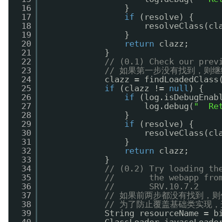
16
}
17
if
(resolve) {
18
resolveClass(cl
19
}
20
return
clazz;
21
}
22
// (0.1) Check our prev
23
// 如果第一步没有找到，则继
24
clazz = findLoadedClass
25
if
(clazz != 
null
) {
26
if
(log.isDebugEnab
27
log.debug(
"  Re
28
}
29
if
(resolve) {
30
resolveClass(cl
31
}
32
return
clazz;
33
}
34
// (0.2) Try loading th
35
//       the webapp fro
36
//       SRV.10.7.2
37
// 如果前两步都没有找到，则使
38
// 为了防止覆盖基础类实现，
39
String resourceName = b