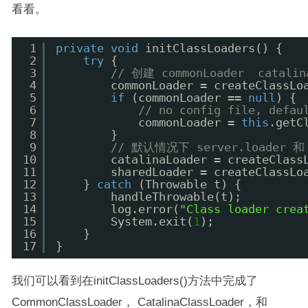
看看。
1
private
void
initClassLoaders() {
2
try
{
3
// 创建 commonLoader  catalin
4
commonLoader = createClassLo
5
if
(commonLoader == 
null
) {
6
// no config file, defau
7
commonLoader = 
this
.getC
8
}
9
// 默认情况下 server.loader 和
10
catalinaLoader = createClass
11
sharedLoader = createClassLo
12
} 
catch
(Throwable t) {
13
handleThrowable(t);
14
log.error(
"Class loader crea
15
System.exit(
1
);
16
}
17
}
我们可以看到在initClassLoaders()方法中完成了
CommonClassLoader， CatalinaClassLoader，和