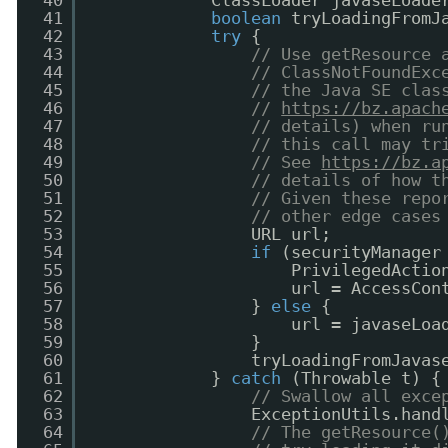
40
ClassLoader javaseLoade
41
boolean
tryLoadingFromJ
42
try
{
43
// Use getResource 
44
// ClassNotFoundExc
45
// the Java SE clas
46
// 
https://bz.apach
47
// details) when ru
48
// this call may tr
49
// See 
https://bz.a
50
// details of how t
51
// Given these repo
52
// other edge cases
53
URL url;
54
if
(securityManager
55
PrivilegedActio
56
url = AccessCon
57
} 
else
{
58
url = javaseLoa
59
}
60
tryLoadingFromJavas
61
} 
catch
(Throwable t) {
62
// Swallow all exce
63
ExceptionUtils.hand
64
// The getResource(