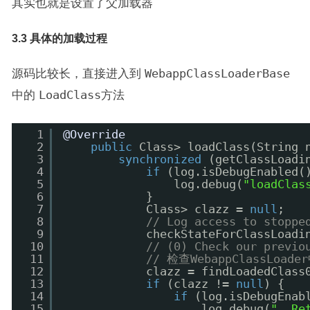
其实也就是设置了父加载器
3.3 具体的加载过程
源码比较长，直接进入到
WebappClassLoaderBase
中的
LoadClass方法
1
@Override
2
public
Class> loadClass(String 
3
synchronized
(getClassLoadi
4
if
(log.isDebugEnabled(
5
log.debug(
"loadClas
6
}
7
Class> clazz = 
null
;
8
// Log access to stoppe
9
checkStateForClassLoadi
10
// (0) Check our previo
11
// 检查WebappClassLoa
12
clazz = findLoadedClass
13
if
(clazz != 
null
) {
14
if
(log.isDebugEnab
15
log.debug(
"  Re