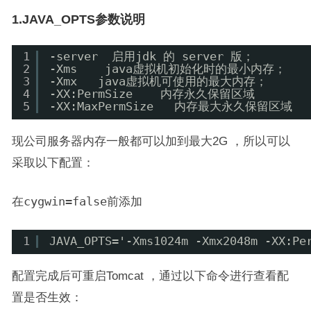
1.JAVA_OPTS参数说明
1
-server  启用jdk 的 server 版；  
2
-Xms    java虚拟机初始化时的最小内存；  
3
-Xmx   java虚拟机可使用的最大内存；  
4
-XX:PermSize    内存永久保留区域  
5
-XX:MaxPermSize   内存最大永久保留区域
现公司服务器内存一般都可以加到最大2G ，所以可以
采取以下配置：
在
cygwin=false
前添加
1
JAVA_OPTS='-Xms1024m -Xmx2048m -XX:Pe
配置完成后可重启Tomcat ，通过以下命令进行查看配
置是否生效：