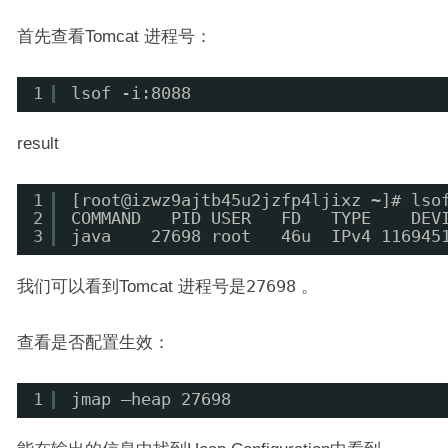
首先查看Tomcat 进程号：
1
lsof -i:8088
result
1
[root@izwz9ajtb45u2jzfp4ljixz ~]# lso
2
COMMAND   PID USER   FD   TYPE    DEV
3
java    27698 root   46u  IPv4 116945
我们可以看到Tomcat 进程号是
27698
。
查看是否配置生效：
1
jmap –heap 27698