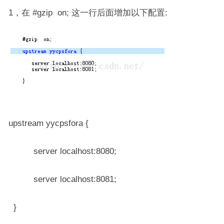
1，在 #gzip on; 这一行后面增加以下配置:
upstream yycpsfora {
server localhost:8080;
server localhost:8081;
}