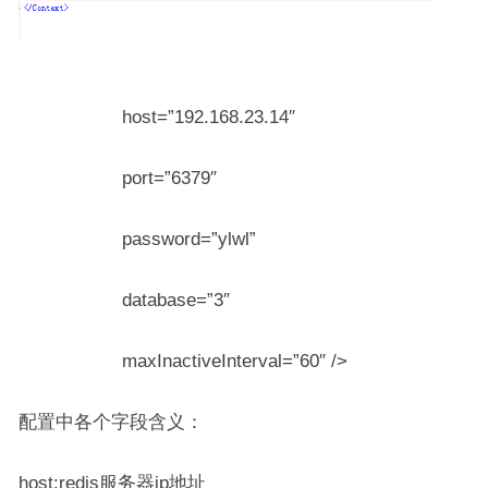
host=”192.168.23.14″
port=”6379″
password=”ylwl”
database=”3″
maxInactiveInterval=”60″ />
配置中各个字段含义：
host:redis服务器ip地址