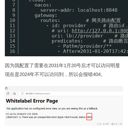
7
nacos:
8
server-addr: localhost:8848  
9
gateway:
10
routes:         # 网关路由配置
11
- id: provider      # 路
12
# uri: 
http://127.0.0.1:80
13
uri: lb://provider  
14
predicates:       #
15
- Path=/provider/**
16
- After=2031-01-20T17:42
因为我配置了需要在2031年1月20号后才可以访问明显
现在是2024年不可以访问到，所以会报错404。