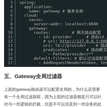
3
spring:
4
application:
5
name: gateway # 服务名称
6
cloud:
7
nacos:
8
server-addr: localhost:8848  
9
gateway:
10
routes:         # 网关路由配置
11
- id: provider      # 路
12
# uri: 
http://127.0.0.1:80
13
uri: lb://provider  
14
predicates:       #
15
- Path=/provider/**
16
default-filters: # 默认过滤器配
17
- AddRequestHeader=token, 
五、Gateway全局过滤器
上面的gateway路由器可以配置全局的，为什么还需要
有一个全局过滤器呢，因为上面的过滤器都是只可以针
对与一些逻辑的拦截，但是不可以涉及到一些业务的处