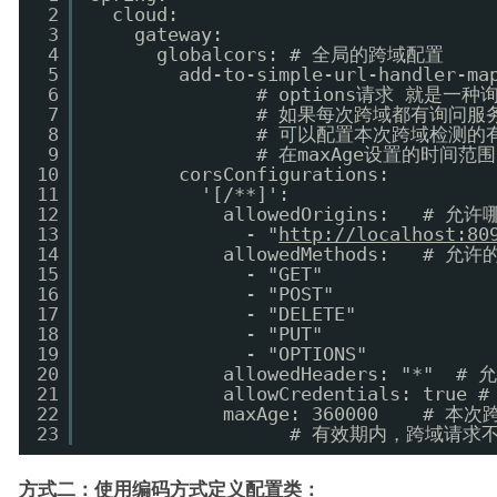
2
cloud:
3
gateway:
4
globalcors: # 全局的跨域配置
5
add-to-simple-url-handler
6
# options请求 就是
7
# 如果每次跨域都有询问服
8
# 可以配置本次跨域检测的有
9
# 在maxAge设置的时间
10
corsConfigurations:
11
'[/**]':
12
allowedOrigins:   #
13
- "
http://localhost:80
14
allowedMethods:   # 
15
- "GET"
16
- "POST"
17
- "DELETE"
18
- "PUT"
19
- "OPTIONS"
20
allowedHeaders: "*"
21
allowCredentials: tru
22
maxAge: 360000    #
23
# 有效期内，跨域请求不
方式二：使用编码方式定义配置类：