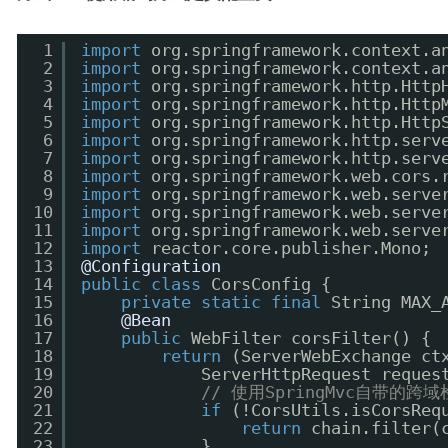
1
import
org.springframework.context.a
2
import
org.springframework.context.a
3
import
org.springframework.http.Http
4
import
org.springframework.http.Http
5
import
org.springframework.http.Http
6
import
org.springframework.http.serv
7
import
org.springframework.http.serv
8
import
org.springframework.web.cors.
9
import
org.springframework.web.serve
10
import
org.springframework.web.serve
11
import
org.springframework.web.serve
12
import
reactor.core.publisher.Mono;
13
@Configuration
14
public
class
CorsConfig {
15
private
static
final
String MAX_
16
@Bean
17
public
WebFilter corsFilter() {
18
return
(ServerWebExchange ct
19
ServerHttpRequest reques
20
// 使用SpringMvc自带
21
if
(!CorsUtils.isCorsReq
22
return
chain.filter(
23
}