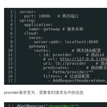
1
server:
2
port: 10086   # 网关端口
3
spring:
4
application:
5
name: gateway # 服务名称
6
cloud:
7
nacos:
8
server-addr: localhost:8848  
9
gateway:
10
routes:         # 网关路由配置
11
- id: provider      # 路
12
# uri: 
http://127.0.0.1:80
13
uri: lb://provider  
14
predicates:       #
15
- Path=/provider/**
16
filters: # 过滤器配置
17
- AddRequestHeader=tok
provider请求变为，需要拿到请求头中的信息
1
@GetMapping
(
"/provider/t"
)