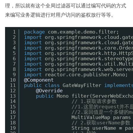
理，所以就有这个全局过滤器可以通过编写代码的方式
来编写业务逻辑进行对用户访问的鉴权放行等等。
1
package
com.example.demo.filter;
2
import
org.springframework.cloud.gat
3
import
org.springframework.cloud.gat
4
import
org.springframework.core.Orde
5
import
org.springframework.http.Http
6
import
org.springframework.stereotyp
7
import
org.springframework.util.Mult
8
import
org.springframework.web.serve
9
import
reactor.core.publisher.Mono;
10
@Component
11
public
class
GateWayFilter 
implement
12
@Override
13
public
Mono filter(ServerWebExch
14
// 1.获取请求参数
15
//1.这里的request并不是
16
//2.返回值是一个多键的
17
MultiValueMap params
18
// 2.获取userName参数
19
String userName = pa