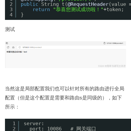
2
public
String t(
@RequestHeader
(value 
3
return
"恭喜您测试成功啦！"
+token;
4
}
测试
当然这是局部配置我们也可以针对所有的路由进行全局
配置（但是这个配置是需要和路由s是同级的），如下
所示：
1
server:
2
port: 10086   # 网关端口