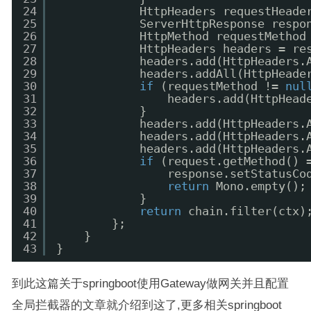
24
HttpHeaders requestHeade
25
ServerHttpResponse respo
26
HttpMethod requestMethod
27
HttpHeaders headers = re
28
headers.add(HttpHeaders.
29
headers.addAll(HttpHeade
30
if
(requestMethod != 
nul
31
headers.add(HttpHead
32
}
33
headers.add(HttpHeaders.
34
headers.add(HttpHeaders.
35
headers.add(HttpHeaders.
36
if
(request.getMethod() 
37
response.setStatusCo
38
return
Mono.empty();
39
}
40
return
chain.filter(ctx)
41
};
42
}
43
}
到此这篇关于springboot使用Gateway做网关并且配置
全局拦截器的文章就介绍到这了,更多相关springboot