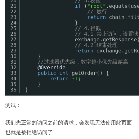
20
// 3.校验
21
if
(
"root"
.equals(us
22
// 放行
23
return
chain.fil
24
}
25
// 4.拦截
26
// 4.1.禁止访问，设置
27
exchange.getResponse
28
// 4.2.结束处理
29
return
exchange.getR
30
}
31
//过滤器优先级，数字越小优先级越高
32
@Override
33
public
int
getOrder() {
34
return
-
1
;
35
}
36
}
测试：
我们先正常的访问之前的请求，会发现无法使用此页面
也就是被拒绝访问了