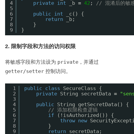
4
private
int
_b = 
42
; 
// 混淆后的敏
5
6
public
int
_c() {
7
return
_b;
8
}
9
}
2. 限制字段和方法的访问权限
将敏感字段和方法设为
private
，并通过
getter/setter
控制访问。
1
public
class
SecureClass {
2
private
String secretData = 
"sen
3
4
public
String getSecretData() {
5
// 添加权限检查逻辑
6
if
(!isAuthorized()) {
7
throw
new
SecurityExcept
8
}
9
return
secretData;