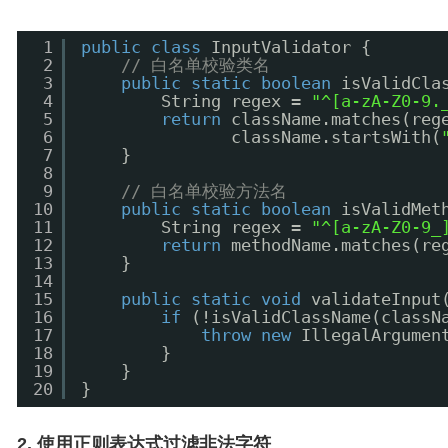
1
public
class
InputValidator {
2
// 白名单校验类名
3
public
static
boolean
isValidCla
4
String regex = 
"^[a-zA-Z0-9.
5
return
className.matches(reg
6
className.startsWith(
7
}
8
9
// 白名单校验方法名
10
public
static
boolean
isValidMet
11
String regex = 
"^[a-zA-Z0-9_
12
return
methodName.matches(re
13
}
14
15
public
static
void
validateInput
16
if
(!isValidClassName(classN
17
throw
new
IllegalArgumen
18
}
19
}
20
}
2. 使用正则表达式过滤非法字符