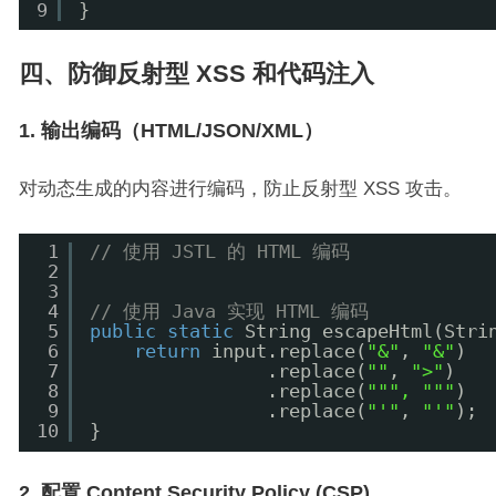
9
}
四、防御反射型 XSS 和代码注入
1. 输出编码（HTML/JSON/XML）
对动态生成的内容进行编码，防止反射型 XSS 攻击。
1
// 使用 JSTL 的 HTML 编码
2
3
4
// 使用 Java 实现 HTML 编码
5
public
static
String escapeHtml(Stri
6
return
input.replace(
"&"
, 
"&"
)
7
.replace(
""
, 
">"
)
8
.replace(
""
", "
""
)
9
.replace(
"'"
, 
"'"
);
10
}
2. 配置 Content Security Policy (CSP)