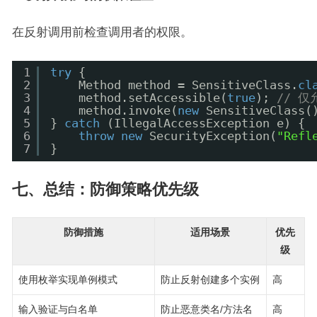
在反射调用前检查调用者的权限。
1
try
{
2
Method method = SensitiveClass.
cl
3
method.setAccessible(
true
); 
// 
4
method.invoke(
new
SensitiveClass(
5
} 
catch
(IllegalAccessException e) {
6
throw
new
SecurityException(
"Refl
7
}
七、总结：防御策略优先级
防御措施
适用场景
优先
级
使用枚举实现单例模式
防止反射创建多个实例
高
输入验证与白名单
防止恶意类名/方法名
高