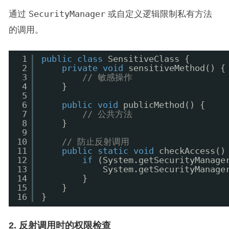
通过
SecurityManager
或自定义逻辑限制私有方法
的调用。
1
public
class
SensitiveClass {
2
private
void
sensitiveMethod() {
3
// 敏感操作
4
}
5
6
public
void
publicMethod() {
7
// 公共方法
8
}
9
10
// 防止反射调用
11
public
static
void
checkAccess()
12
if
(System.getSecurityManage
13
System.getSecurityManage
14
}
15
}
16
}
2. 反射调用时的权限检查