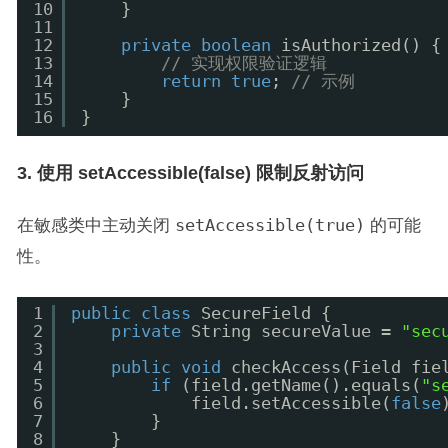
10
}
11
12
private
boolean
isAuthorized() {
13
// 实现权限验证逻辑
14
return
true
; 
// 示例
15
}
16
}
3. 使用 setAccessible(false) 限制反射访问
在敏感类中主动关闭
setAccessible(true)
的可能
性。
1
public
class
SecureField {
2
private
String secureValue = 
"sec
3
4
public
void
checkAccess(Field fie
5
if
(field.getName().equals(
"s
6
field.setAccessible(
false
7
}
8
}