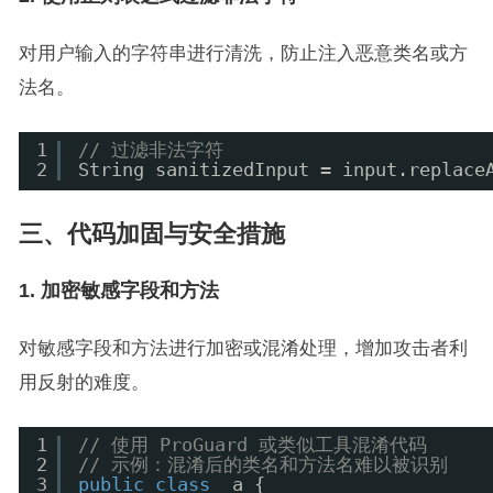
对用户输入的字符串进行清洗，防止注入恶意类名或方
法名。
1
// 过滤非法字符
2
String sanitizedInput = input.replace
三、代码加固与安全措施
1. 加密敏感字段和方法
对敏感字段和方法进行加密或混淆处理，增加攻击者利
用反射的难度。
1
// 使用 ProGuard 或类似工具混淆代码
2
// 示例：混淆后的类名和方法名难以被识别
3
public
class
_a {