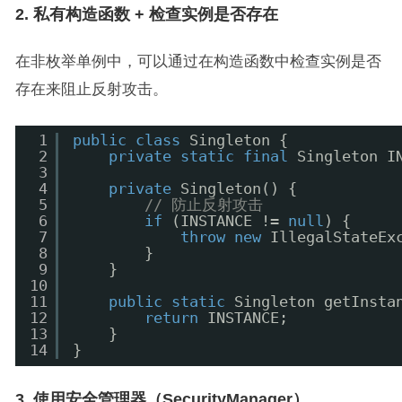
2. 私有构造函数 + 检查实例是否存在
在非枚举单例中，可以通过在构造函数中检查实例是否
存在来阻止反射攻击。
1
public
class
Singleton {
2
private
static
final
Singleton I
3
4
private
Singleton() {
5
// 防止反射攻击
6
if
(INSTANCE != 
null
) {
7
throw
new
IllegalStateEx
8
}
9
}
10
11
public
static
Singleton getInsta
12
return
INSTANCE;
13
}
14
}
3. 使用安全管理器（SecurityManager）