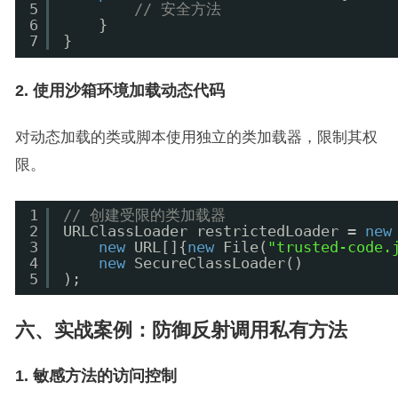
5
// 安全方法
6
}
7
}
2. 使用沙箱环境加载动态代码
对动态加载的类或脚本使用独立的类加载器，限制其权
限。
1
// 创建受限的类加载器
2
URLClassLoader restrictedLoader = 
new
3
new
URL[]{
new
File(
"trusted-code.
4
new
SecureClassLoader()
5
);
六、实战案例：防御反射调用私有方法
1. 敏感方法的访问控制