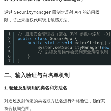
通过
SecurityManager
限制对反射 API 的访问权
限，防止未授权代码调用敏感方法。
1
// 启用安全管理器（需在 JVM 参数中添加 -Djava
2
public
class
SecureApp {
3
public
static
void
main(String[] 
4
System.setSecurityManager(
new
5
// 后续反射操作会受到安全策略限制
6
}
7
}
二、输入验证与白名单机制
1. 验证反射调用的类名和方法名
对通过反射传递的类名或方法名进行严格验证，确保其
符合预期范围。