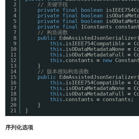
2
// 关键字段
3
private
final
boolean
isIEEE754C
4
private
final
boolean
isODataMet
5
private
final
boolean
isODataMet
6
private
final
IConstants constan
7
// 构造函数
8
public
EdmAssistedJsonSerializer
9
this
.isIEEE754Compatible = C
10
this
.isODataMetadataNone = C
11
this
.isODataMetadataFull = C
12
this
.constants = 
new
Constan
13
}
14
// 版本感知构造函数
15
public
EdmAssistedJsonSerializer
16
this
.isIEEE754Compatible = C
17
this
.isODataMetadataNone = C
18
this
.isODataMetadataFull = C
19
this
.constants = constants;
20
}
21
}
序列化选项