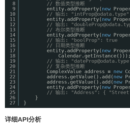
8
// 数值类型推断
9
entity.addProperty(
new
Prope
10
// 输出: "intProp@odata.type"
11
entity.addProperty(
new
Prope
12
// 输出: "doubleProp@odata.typ
13
// 布尔类型推断
14
entity.addProperty(
new
Prope
15
// 输出: "boolProp": true
16
// 日期类型推断
17
entity.addProperty(
new
Prope
18
Calendar.getInstance()))
19
// 输出: "dateProp@odata.type"
20
// 复杂类型推断
21
ComplexValue address = 
new
C
22
address.getValue().add(
new
P
23
address.getValue().add(
new
P
24
entity.addProperty(
new
Prope
25
// 输出: "Address": { "Street"
26
}
27
}
详细API分析