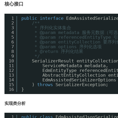
核心接口
1
public
interface
EdmAssistedSerializ
2
/**
3
* 序列化实体集合
4
* @param metadata 服务元数据（可
5
* @param referencedEntityT
6
* @param entityCollection 
7
* @param options 序列化选项
8
* @return 序列化结果
9
*/
10
SerializerResult entityCollectio
11
ServiceMetadata metadata, 
12
EdmEntityType referencedEnti
13
AbstractEntityCollection ent
14
EdmAssistedSerializerOptions
15
) 
throws
SerializerException;
16
}
实现类分析
1
public
class
EdmAssistedJsonSerializ