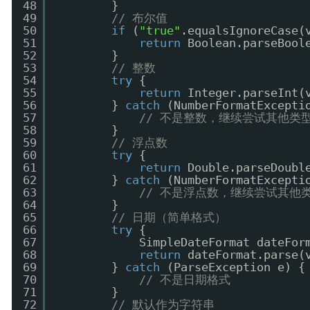
48
}
49
// 布尔值
50
if
(
"true"
.equalsIgnoreCase(
51
return
Boolean.parseBool
52
}
53
// 整数
54
try
{
55
return
Integer.parseInt(
56
} 
catch
(NumberFormatExcepti
57
// 不是整数，继续尝试其他类
58
}
59
// 浮点数
60
try
{
61
return
Double.parseDoubl
62
} 
catch
(NumberFormatExcepti
63
// 不是浮点数，继续尝试其他
64
}
65
// 日期（简单格式）
66
try
{
67
SimpleDateFormat dateFor
68
return
dateFormat.parse(
69
} 
catch
(ParseException e) {
70
// 不是日期格式
71
}
72
// 默认作为字符串