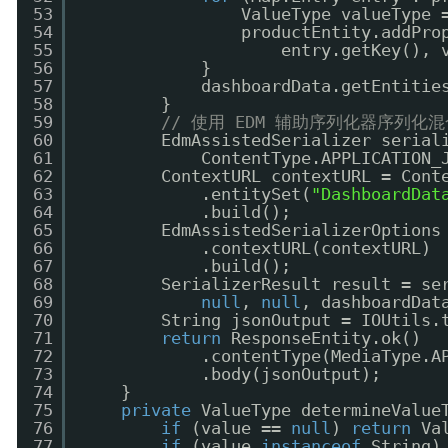
53
ValueType valueType 
54
productEntity.addPro
55
entry.getKey(), 
56
}
57
dashboardData.getEntitie
58
}
59
// 使用 EDM 辅助序列化器序列化
60
EdmAssistedSerializer serial
61
ContentType.APPLICATION_
62
ContextURL contextURL = Cont
63
.entitySet(
"DashboardDat
64
.build();
65
EdmAssistedSerializerOptions
66
.contextURL(contextURL)
67
.build();
68
SerializerResult result = se
69
null
, 
null
, dashboardDat
70
String jsonOutput = IOUtils.
71
return
ResponseEntity.ok()
72
.contentType(MediaType.A
73
.body(jsonOutput);
74
}
75
private
ValueType determineValue
76
if
(value == 
null
) 
return
Va
77
if
(value 
instanceof
String)