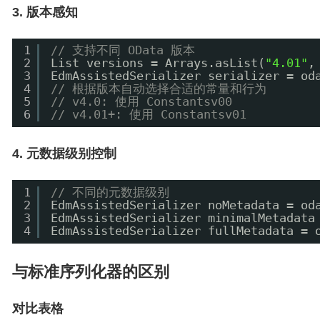
3. 版本感知
1
// 支持不同 OData 版本
2
List versions = Arrays.asList(
"4.01"
,
3
EdmAssistedSerializer serializer = od
4
// 根据版本自动选择合适的常量和行为
5
// v4.0: 使用 Constantsv00
6
// v4.01+: 使用 Constantsv01
4. 元数据级别控制
1
// 不同的元数据级别
2
EdmAssistedSerializer noMetadata = od
3
EdmAssistedSerializer minimalMetadata
4
EdmAssistedSerializer fullMetadata = 
与标准序列化器的区别
对比表格