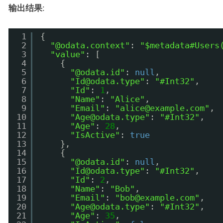
输出结果
:
1
{
2
"@odata.context"
: 
"$metadata#Users
3
"value"
: [
4
{
5
"@odata.id"
: 
null
,
6
"Id@odata.type"
: 
"#Int32"
,
7
"Id"
: 
1
,
8
"Name"
: 
"Alice"
,
9
"Email"
: 
"alice@example.com"
,
10
"Age@odata.type"
: 
"#Int32"
,
11
"Age"
: 
28
,
12
"IsActive"
: 
true
13
},
14
{
15
"@odata.id"
: 
null
,
16
"Id@odata.type"
: 
"#Int32"
,
17
"Id"
: 
2
,
18
"Name"
: 
"Bob"
,
19
"Email"
: 
"bob@example.com"
,
20
"Age@odata.type"
: 
"#Int32"
,
21
"Age"
: 
35
,