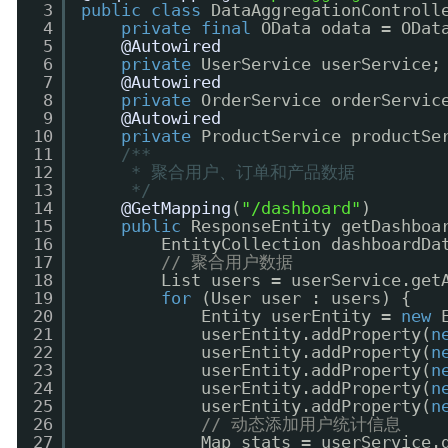
3
public
class
DataAggregationControll
4
private
final
OData odata = ODat
5
@Autowired
6
private
UserService userService;
7
@Autowired
8
private
OrderService orderServic
9
@Autowired
10
private
ProductService productSe
11
/**
12
* 聚合用户、订单和产品数据
13
*/
14
@GetMapping
(
"/dashboard"
)
15
public
ResponseEntity getDashboa
16
EntityCollection dashboardDa
17
// 聚合用户数据
18
List users = userService.get
19
for
(User user : users) {
20
Entity userEntity = 
new
21
userEntity.addProperty(
n
22
userEntity.addProperty(
n
23
userEntity.addProperty(
n
24
userEntity.addProperty(
n
25
userEntity.addProperty(
n
26
// 动态添加用户统计信息
27
Map stats = userService.