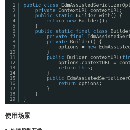
1
public
class
EdmAssistedSerializerOp
2
private
ContextURL contextURL;
3
public
static
Builder with() {
4
return
new
Builder();
5
}
6
public
static
final
class
Builde
7
private
final
EdmAssistedSer
8
private
Builder() {
9
options = 
new
EdmAssiste
10
}
11
public
Builder contextURL(
fi
12
options.contextURL = con
13
return
this
;
14
}
15
public
EdmAssistedSerializer
16
return
options;
17
}
18
}
19
}
使用场景