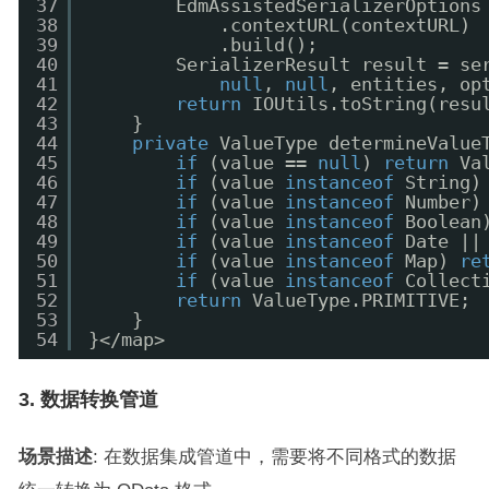
37
EdmAssistedSerializerOptions
38
.contextURL(contextURL)
39
.build();
40
SerializerResult result = se
41
null
, 
null
, entities, op
42
return
IOUtils.toString(resu
43
}
44
private
ValueType determineValue
45
if
(value == 
null
) 
return
Va
46
if
(value 
instanceof
String)
47
if
(value 
instanceof
Number)
48
if
(value 
instanceof
Boolean
49
if
(value 
instanceof
Date ||
50
if
(value 
instanceof
Map) 
re
51
if
(value 
instanceof
Collect
52
return
ValueType.PRIMITIVE;
53
}
54
}</map>
3. 数据转换管道
场景描述
: 在数据集成管道中，需要将不同格式的数据