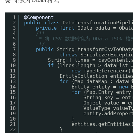
统一转换为 OData 格式。
1
@Component
2
public
class
DataTransformationPipel
3
private
final
OData odata = ODat
4
/**
5
* 将 CSV 数据转换为 OData JSON 格
6
*/
7
public
String transformCsvToODat
8
throws
SerializerExcepti
9
String[] lines = csvContent.
10
if
(lines.length > dataList 
11
new
TypeReference>>(
12
EntityCollection entitie
13
for
(Map dataMap : dataL
14
Entity entity = 
new
15
for
(Map.Entry entry
16
String key = ent
17
Object value = e
18
ValueType valueT
19
entity.addProper
20
}
21
entities.getEntities
22
}