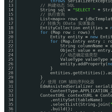
12
throws
SerializerExcepti
13
// 构建动态 SQL
14
String sql = 
"SELECT "
+ Str
15
// 执行查询
16
List<map>> rows = jdbcTempla
17
// 转换为 OData 实体集合
18
EntityCollection entities = 
19
for
(Map row : rows) {
20
Entity entity = 
new
Enti
21
for
(Map.Entry entry : r
22
String columnName = 
23
Object value = entry
24
// 动态确定值类型
25
ValueType valueType 
26
entity.addProperty(
n
27
}
28
entities.getEntities().a
29
}
30
// 使用 EDM 辅助序列化器
31
EdmAssistedSerializer serial
32
ContentType.APPLICATION_
33
ContextURL contextURL = Cont
34
.entitySet(tableName)
35
.selectList(String.join(
36
.build();