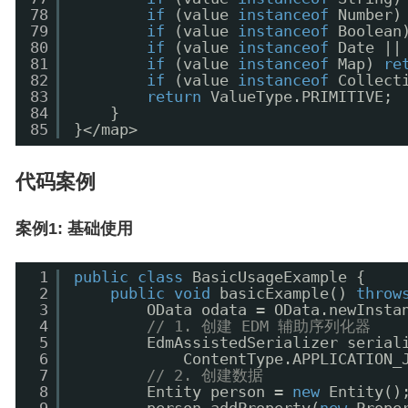
78
if
(value 
instanceof
Number)
79
if
(value 
instanceof
Boolean
80
if
(value 
instanceof
Date ||
81
if
(value 
instanceof
Map) 
re
82
if
(value 
instanceof
Collect
83
return
ValueType.PRIMITIVE;
84
}
85
}</map>
代码案例
案例1: 基础使用
1
public
class
BasicUsageExample {
2
public
void
basicExample() 
throw
3
OData odata = OData.newInsta
4
// 1. 创建 EDM 辅助序列化器
5
EdmAssistedSerializer serial
6
ContentType.APPLICATION_
7
// 2. 创建数据
8
Entity person = 
new
Entity()