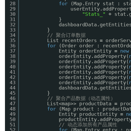
28
for
(Map.Entry stat : st
29
userEntity.addProper
30
"Stats_"
+ stat.
31
}
32
dashboardData.getEntitie
33
}
34
// 聚合订单数据
35
List recentOrders = orderSer
36
for
(Order order : recentOrd
37
Entity orderEntity = 
new
38
orderEntity.addProperty(
39
orderEntity.addProperty(
40
orderEntity.addProperty(
41
orderEntity.addProperty(
42
orderEntity.addProperty(
43
orderEntity.addProperty(
44
dashboardData.getEntitie
45
}
46
// 聚合产品数据（动态属性）
47
List<map>> productData = pro
48
for
(Map product : productDa
49
Entity productEntity = 
n
50
productEntity.addPropert
51
// 动态添加所有产品属性
52
for
(Map.Entry entry : p