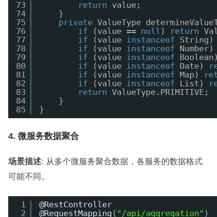
73
return
value;
74
}
75
private
ValueType determineValue
76
if
(value == 
null
) 
return
Va
77
if
(value 
instanceof
String)
78
if
(value 
instanceof
Number)
79
if
(value 
instanceof
Boolean
80
if
(value 
instanceof
Date) 
r
81
if
(value 
instanceof
Map) 
re
82
if
(value 
instanceof
List) 
r
83
return
ValueType.PRIMITIVE;
84
}
85
}
4. 微服务数据聚合
场景描述
: 从多个微服务聚合数据，各服务的数据格式
可能不同。
1
@RestController
2
@RequestMapping
(
"/api/aggregation"
)