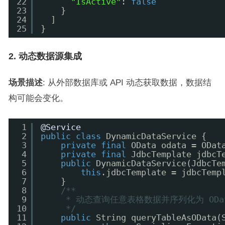
22
"IsActive"
: 
false
23
}
24
]
25
}
2. 动态数据源集成
场景描述
: 从外部数据库或 API 动态获取数据，数据结
构可能会变化。
1
@Service
2
public
class
DynamicDataService {
3
private
final
OData odata = ODat
4
private
final
JdbcTemplate jdbcT
5
public
DynamicDataService(JdbcTe
6
this
.jdbcTemplate = jdbcTemp
7
}
8
/**
9
* 动态查询任意表格数据并序列化为 ODa
10
*/
11
public
String queryTableAsOData(