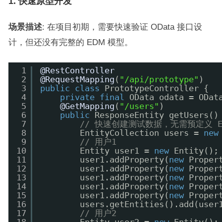
1. 快速原型开发
场景描述
: 在项目初期，需要快速验证 OData 接口设
计，但还没有完整的 EDM 模型。
1
@RestController
2
@RequestMapping
(
"/api/prototype"
)
3
public
class
PrototypeController {
4
private
final
OData odata = ODat
5
@GetMapping
(
"/users"
)
6
public
ResponseEntity getUsers()
7
// 快速创建测试数据，无需预定义 E
8
EntityCollection users = 
new
9
// 用户1
10
Entity user1 = 
new
Entity();
11
user1.addProperty(
new
Proper
12
user1.addProperty(
new
Proper
13
user1.addProperty(
new
Proper
14
user1.addProperty(
new
Proper
15
user1.addProperty(
new
Proper
16
users.getEntities().add(user
17
// 用户2