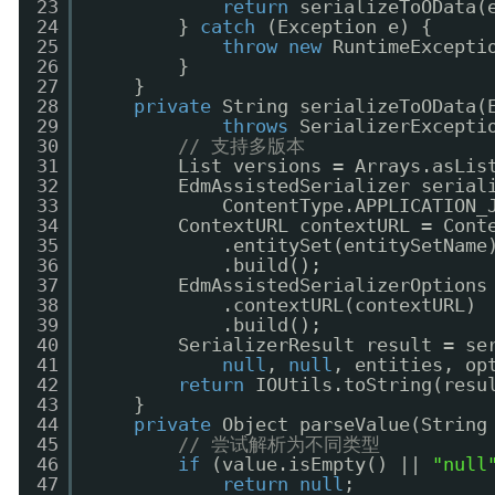
23
return
serializeToOData(
24
} 
catch
(Exception e) {
25
throw
new
RuntimeExcepti
26
}
27
}
28
private
String serializeToOData(
29
throws
SerializerExcepti
30
// 支持多版本
31
List versions = Arrays.asLis
32
EdmAssistedSerializer serial
33
ContentType.APPLICATION_
34
ContextURL contextURL = Cont
35
.entitySet(entitySetName
36
.build();
37
EdmAssistedSerializerOptions
38
.contextURL(contextURL)
39
.build();
40
SerializerResult result = se
41
null
, 
null
, entities, op
42
return
IOUtils.toString(resu
43
}
44
private
Object parseValue(String
45
// 尝试解析为不同类型
46
if
(value.isEmpty() || 
"null
47
return
null
;