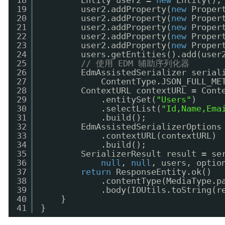
18
Entity user2 = 
new
Entity();
19
user2.addProperty(
new
Proper
20
user2.addProperty(
new
Proper
21
user2.addProperty(
new
Proper
22
user2.addProperty(
new
Proper
23
user2.addProperty(
new
Proper
24
users.getEntities().add(user
25
// 使用 EDM 辅助序列化器
26
EdmAssistedSerializer serial
27
ContentType.JSON_FULL_ME
28
ContextURL contextURL = Cont
29
.entitySet(
"Users"
)
30
.selectList(
"Id,Name,Ema
31
.build();
32
EdmAssistedSerializerOptions
33
.contextURL(contextURL)
34
.build();
35
SerializerResult result = se
36
null
, 
null
, users, optio
37
return
ResponseEntity.ok()
38
.contentType(MediaType.p
39
.body(IOUtils.toString(r
40
}
41
}