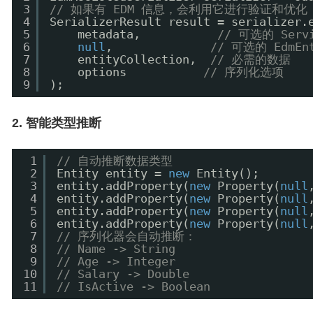
3
// 如果有 EDM 信息，会利用它进行验证和优化
4
SerializerResult result = serializer.
5
metadata,           
// 可选的 Servi
6
null
,              
// 可选的 EdmEnt
7
entityCollection,  
// 必需的数据
8
options           
// 序列化选项
9
);
2. 智能类型推断
1
// 自动推断数据类型
2
Entity entity = 
new
Entity();
3
entity.addProperty(
new
Property(
null
4
entity.addProperty(
new
Property(
null
5
entity.addProperty(
new
Property(
null
6
entity.addProperty(
new
Property(
null
7
// 序列化器会自动推断：
8
// Name -> String
9
// Age -> Integer  
10
// Salary -> Double
11
// IsActive -> Boolean