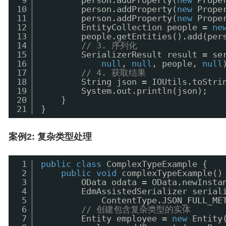
9
person.addProperty(
new
Prope
10
person.addProperty(
new
Prope
11
person.addProperty(
new
Prope
12
EntityCollection people = 
ne
13
people.getEntities().add(per
14
// 3. 序列化
15
SerializerResult result = se
16
null
, 
null
, people, 
null
17
// 4. 获取结果
18
String json = IOUtils.toStri
19
System.out.println(json);
20
}
21
}
案例2: 复杂类型处理
1
public
class
ComplexTypeExample {
2
public
void
complexTypeExample()
3
OData odata = OData.newInsta
4
EdmAssistedSerializer serial
5
ContentType.JSON_FULL_ME
6
// 创建包含复杂类型的实体
7
Entity employee = 
new
Entity