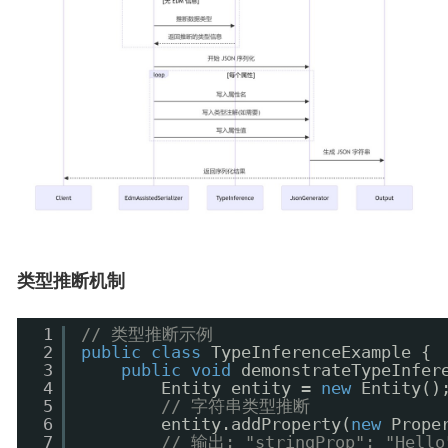
类型推断机制
1
// 类型推断示例
2
public
class
TypeInferenceExample {
3
public
void
demonstrateTypeInfer
4
Entity entity = 
new
Entity()
5
// 字符串类型推断
6
entity.addProperty(
new
Prope
7
// 输出: "stringProp": "Hello