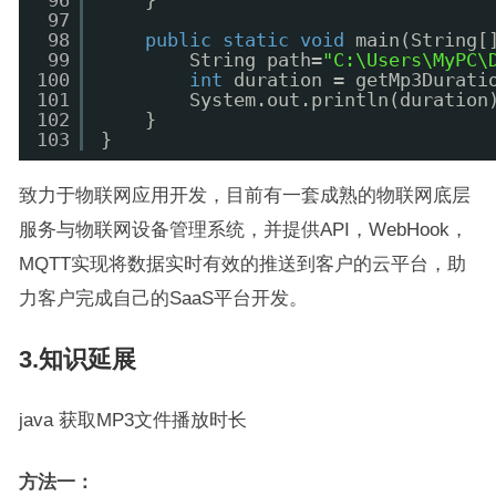
96
}
97
98
public
static
void
main(String[
99
String path=
"C:\Users\MyP
100
int
duration = getMp3Durati
101
System.out.println(duration
102
}
103
}
致力于物联网应用开发，目前有一套成熟的物联网底层
服务与物联网设备管理系统，并提供API，WebHook，
MQTT实现将数据实时有效的推送到客户的云平台，助
力客户完成自己的SaaS平台开发。
3.知识延展
java 获取MP3文件播放时长
方法一：