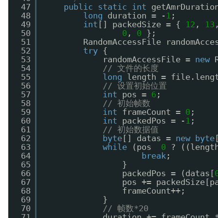
47
public
static
int
getAmrDuratio
48
long
duration = -
1
;
49
int
[] packedSize = { 
12
, 
13
50
0
, 
0
};
51
RandomAccessFile randomAcce
52
try
{
53
randomAccessFile = 
new
54
// 文件的长度
55
long
length = file.leng
56
// 设置初始位置
57
int
pos = 
6
;
58
// 初始帧数
59
int
frameCount = 
0
;
60
int
packedPos = -
1
;
61
// 初始数据值
62
byte
[] datas = 
new
byte
63
while
(pos  
0
? ((lengt
64
break
;
65
}
66
packedPos = (datas[
67
pos += packedSize[p
68
frameCount++;
69
}
70
// 帧数*20
71
duration += frameCount 