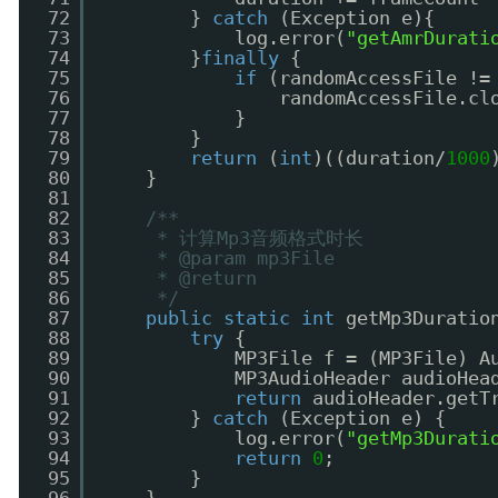
72
} 
catch
(Exception e){
73
log.error(
"getAmrDurati
74
}
finally
{
75
if
(randomAccessFile !=
76
randomAccessFile.cl
77
}
78
}
79
return
(
int
)((duration/
1000
80
}
81
82
/**
83
* 计算Mp3音频格式时长
84
* @param mp3File
85
* @return
86
*/
87
public
static
int
getMp3Duratio
88
try
{
89
MP3File f = (MP3File) A
90
MP3AudioHeader audioHea
91
return
audioHeader.getT
92
} 
catch
(Exception e) {
93
log.error(
"getMp3Durati
94
return
0
;
95
}