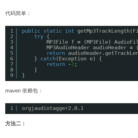
代码简单：
1
public
static
int
getMp3TrackLength(F
2
try
{
3
MP3File f = (MP3File) AudioFi
4
MP3AudioHeader audioHeader = 
5
return
audioHeader.getTrackLe
6
} 
catch
(Exception e) {
7
return
-
1
;
8
}
9
}
maven 依赖包：
1
orgjaudiotagger2.0.1
方法二：