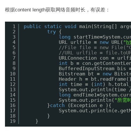
根据content length获取网络音频时长，有误差：
1
public
static
void
main(String[] arg
2
try
{
3
long
startTime=System.cu
4
URL urlfile = 
new
URL(
"
h
5
//File file = new File("
6
//URL urlfile = file.toU
7
URLConnection con = urlf
8
int
b = con.getContentLe
9
BufferedInputStream bis 
10
Bitstream bt = 
new
Bitst
11
Header h = bt.readFrame(
12
int
time = (
int
) h.total
13
System.out.println(time 
14
long
endTime1=System.cur
15
System.out.println(
"所需
16
}
catch
(Exception e ){
17
System.out.println(e.get
18
}
19
}