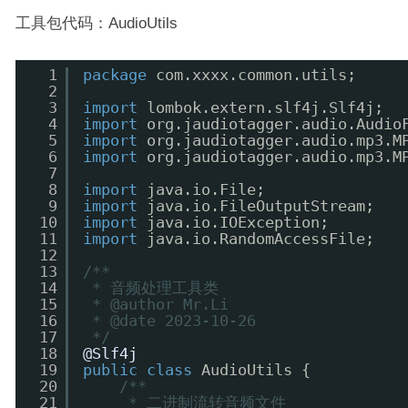
工具包代码：AudioUtils
1
package
com.xxxx.common.utils;
2
3
import
lombok.extern.slf4j.Slf4j;
4
import
org.jaudiotagger.audio.Audio
5
import
org.jaudiotagger.audio.mp3.M
6
import
org.jaudiotagger.audio.mp3.M
7
8
import
java.io.File;
9
import
java.io.FileOutputStream;
10
import
java.io.IOException;
11
import
java.io.RandomAccessFile;
12
13
/**
14
* 音频处理工具类
15
* @author Mr.Li
16
* @date 2023-10-26
17
*/
18
@Slf4j
19
public
class
AudioUtils {
20
/**
21
* 二进制流转音频文件