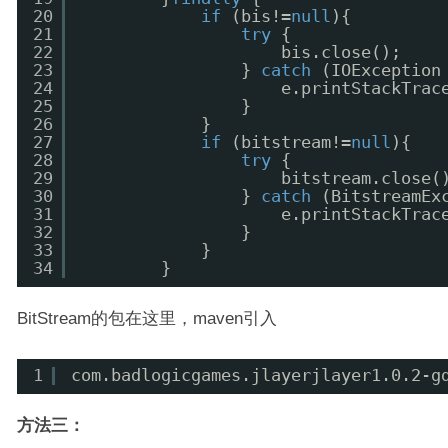
20
if
(bis!=
null
){
21
try
{
22
bis.close();
23
} 
catch
(IOException
24
e.printStackTrac
25
}
26
}
27
if
(bitstream!=
null
){
28
try
{
29
bitstream.close(
30
} 
catch
(BitstreamEx
31
e.printStackTrac
32
}
33
}
34
}
BitStream的包在这里，maven引入
1
com.badlogicgames.jlayerjlayer1.0.2-g
方法三：