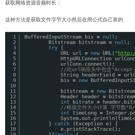
获取网络资源音频时长：
这种方法是获取文件字节大小然后在用公式自己算的
1
BufferedInputStream bis = 
null
;
2
Bitstream bitstream = 
null
;
3
try
{
4
URL url = 
new
URL(
"
http:
5
HttpURLConnection urlCon
6
urlConn.connect();
7
//此url响应头中包含"Accept
8
String headerField = url
9
bis = 
new
BufferedInputS
10
11
bitstream = 
new
Bitstrea
12
Header header = bitstrea
13
int
bitrate = header.bit
14
//根据文件大小计算 字节数*8/
15
int
timeLong = Integer.p
16
System.out.println(timeL
17
} 
catch
(Exception e) {
18
e.printStackTrace();
19
}
finally
{