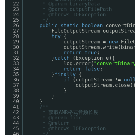
22
* @param binaryData
23
* @param outputFilePath
24
* @throws IOException
25
*/
26
public
static
boolean
convertBi
27
FileOutputStream outputStre
28
try
{
29
outputStream = 
new
File
30
outputStream.write(bina
31
return
true
;
32
}
catch
(Exception e){
33
log.error(
"convertBinar
34
return
false
;
35
}
finally
{
36
if
(outputStream != 
nul
37
outputStream.close(
38
}
39
}
40
}
41
/**
42
* 获取AMR格式音频长度
43
* @param file
44
* @return
45
* @throws IOException
46
*/