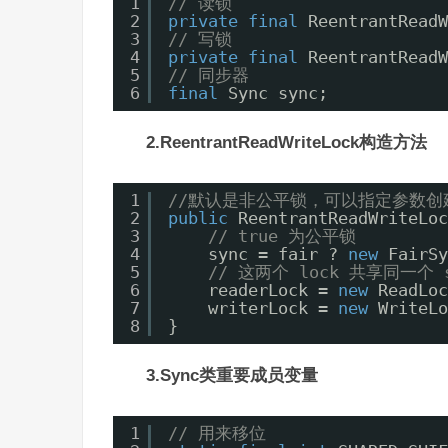
1
// 读锁
2
private
final
ReentrantReadW
3
// 写锁
4
private
final
ReentrantReadW
5
// 同步器
6
final
Sync sync;
2.ReentrantReadWriteLock构造方法
1
//默认是非公平锁，可以指定参数创
2
public
ReentrantReadWriteLoc
3
// true 为公平锁
4
sync = fair ? 
new
FairSy
5
// 这两个 lock 共享同一个 s
6
readerLock = 
new
ReadLoc
7
writerLock = 
new
WriteLo
8
}
3.Sync类重要成员变量
1
// 用来移位