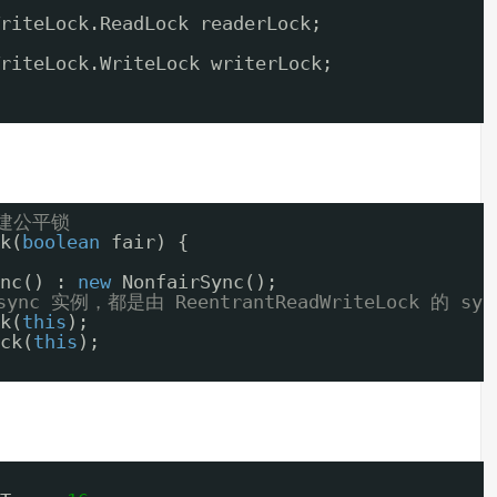
riteLock.ReadLock readerLock;
riteLock.WriteLock writerLock;
建公平锁
k(
boolean
fair) {
nc() : 
new
NonfairSync();
ync 实例，都是由 ReentrantReadWriteLock 的 s
k(
this
);
ck(
this
);