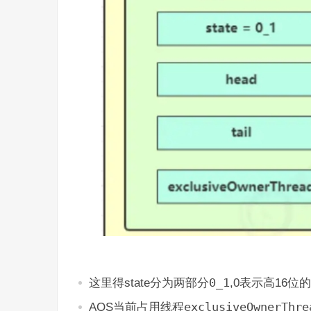
这里得state分为两部分
0_1
,0表示高16位
AQS当前占用线程
exclusiveOwnerThre