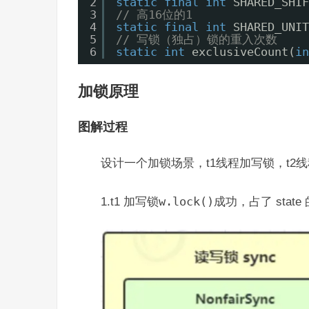
2
static
final
int
SHARED_SHIF
3
// 高16位的1
4
static
final
int
SHARED_UNIT
5
// 写锁（独占）锁的重入次数
6
static
int
exclusiveCount(
in
加锁原理
图解过程
设计一个加锁场景，t1线程加写锁，t
1.t1 加写锁
w.lock()
成功，占了 state 