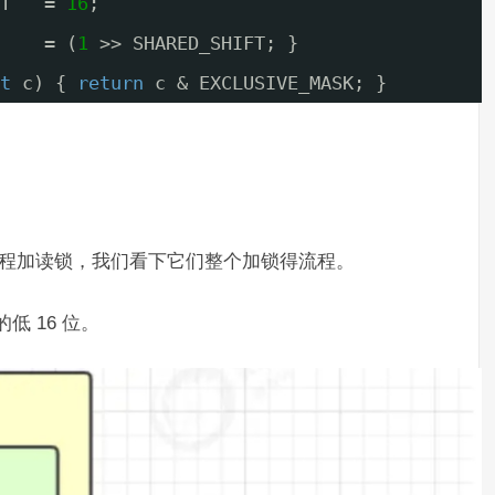
T   = 
16
;
    = (
1
>> SHARED_SHIFT; }
t
c) { 
return
c & EXCLUSIVE_MASK; }
2线程加读锁，我们看下它们整个加锁得流程。
的低 16 位。