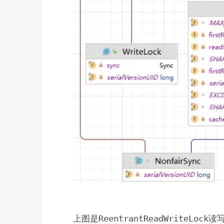
上图是
ReentrantReadWriteLock
读