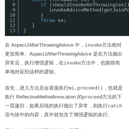
8
if
(shouldInvokeOnThrowing(ex)
9
invokeAdviceMethod(getJoinP
10
}
11
throw
ex;
12
}
13
}
在 AspectJAfterThrowingAdvice 中，
invoke
方法相对
更加简单。AspectJAfterThrowingAdvice 是在方法抛出
异常后，执行增强逻辑，在
invoke
方法中，也能很简
单地对应到这样的逻辑。
首先，进入方法后会直接执行
mi.proceed()
，也就是
执行 ReflectiveMethodInvocation 的
proceed
方法的下
一层递归，如果后续的执行抛出了异常，则执行
catch
语句块中的内容，其中就包含了增强逻辑的执行。