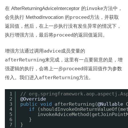
在 AfterReturningAdviceInterceptor 的
invoke
方法中，
会先执行 MethodInvocation 的
proceed
方法，并获取
返回值，然后，在上一步执行没有发生异常的情况下，
执行增强方法，最后将
proceed
的返回值返回。
增强方法通过调用
advice
成员变量的
afterReturning
来完成，这里有一点要留意的是，增
强逻辑的执行，会将上一步
proceed
得返回值作为参数
传入。我们进入
afterReturning
方法。
1
// org.springframework.aop.aspectj.As
2
@Override
3
public
void
afterReturning(
@Nullable
4
if
(shouldInvokeOnReturnValueOf(me
5
invokeAdviceMethod(getJoinPoint
6
}
7
}