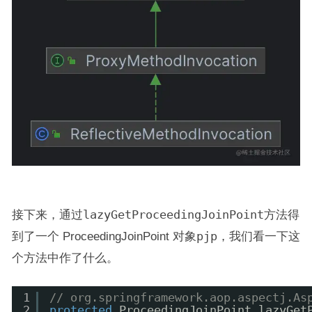
接下来，通过
lazyGetProceedingJoinPoint
方法得
到了一个 ProceedingJoinPoint 对象
pjp
，我们看一下这
个方法中作了什么。
1
// org.springframework.aop.aspectj.As
2
protected
ProceedingJoinPoint lazyGet