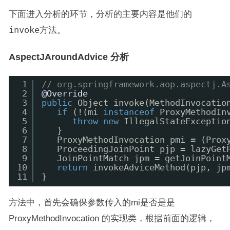
下面进入分析的环节，分析的主要内容是他们的
invoke
方法。
AspectJAroundAdvice 分析
1
// org.springframework.aop.aspectj.A
2
@Override
3
public
Object invoke(MethodInvocatio
4
if
(!(mi 
instanceof
ProxyMethodIn
5
throw
new
IllegalStateExceptio
6
}
7
ProxyMethodInvocation pmi = (Prox
8
ProceedingJoinPoint pjp = lazyGet
9
JoinPointMatch jpm = getJoinPoint
10
return
invokeAdviceMethod(pjp, jp
11
}
方法中，首先会确保参数传入的mi是否是是
ProxyMethodInvocation 的实现类，根据前面的逻辑，