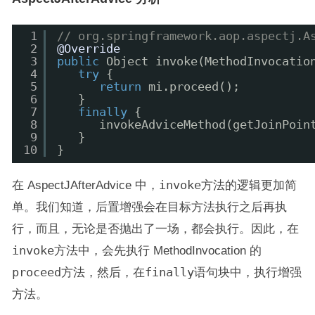
1
// org.springframework.aop.aspectj.A
2
@Override
3
public
Object invoke(MethodInvocatio
4
try
{
5
return
mi.proceed();
6
}
7
finally
{
8
invokeAdviceMethod(getJoinPoin
9
}
10
}
在 AspectJAfterAdvice 中，
invoke
方法的逻辑更加简
单。我们知道，后置增强会在目标方法执行之后再执
行，而且，无论是否抛出了一场，都会执行。因此，在
invoke
方法中，会先执行 MethodInvocation 的
proceed
方法，然后，在
finally
语句块中，执行增强
方法。