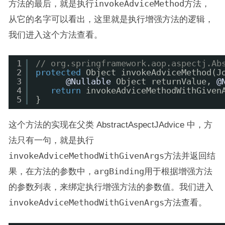
方法的最后，就是执行
invokeAdviceMethod
方法，
从它的名字可以看出，这里就是执行增强方法的逻辑，
我们进入这个方法查看。
1
// org.springframework.aop.aspectj.Ab
2
protected
Object invokeAdviceMethod(J
3
@Nullable
Object returnValue, 
@
4
return
invokeAdviceMethodWithGiven
5
}
这个方法的实现在父类 AbstractAspectJAdvice 中，方
法只有一句，就是执行
invokeAdviceMethodWithGivenArgs
方法并返回结
果，在方法的参数中，
argBinding
用于根据增强方法
的参数列表，来绑定执行增强方法的参数值。我们进入
invokeAdviceMethodWithGivenArgs
方法查看。