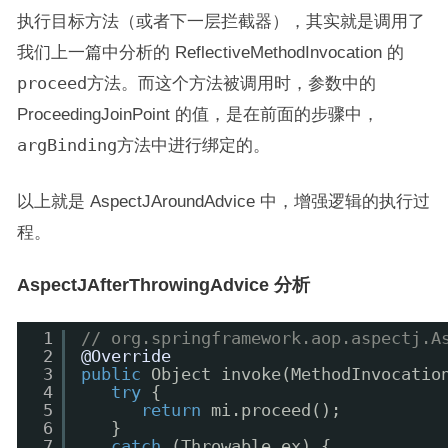
执行目标方法（或者下一层拦截器），其实就是调用了
我们上一篇中分析的 ReflectiveMethodInvocation 的
proceed
方法。而这个方法被调用时，参数中的
ProceedingJoinPoint 的值，是在前面的步骤中，
argBinding
方法中进行绑定的。
以上就是 AspectJAroundAdvice 中，增强逻辑的执行过
程。
AspectJAfterThrowingAdvice 分析
1
// org.springframework.aop.aspectj.A
2
@Override
3
public
Object invoke(MethodInvocatio
4
try
{
5
return
mi.proceed();
6
}
7
catch
(Throwable ex) {