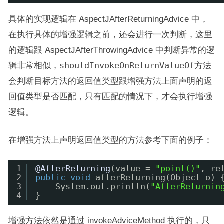
具体的实现逻辑在 AspectJAfterReturningAdvice 中，
在执行具体的增强逻辑之前，还会进行一次判断，这里
的逻辑跟 AspectJAfterThrowingAdvice 中判断异常的逻
辑非常相似，
shouldInvokeOnReturnValueOf
方法
会判断目标方法的返回值类型跟增强方法上面声明的返
回值类型是否匹配，只有匹配的情况下，才会执行增强
逻辑。
在增强方法上声明返回值类型的方法参考下面的例子：
1
@AfterReturning
(value = 
"point()"
, re
2
public
void
afterReturning(Object o) 
3
System.out.println(
"AfterReturnin
4
}
增强方法依然是通过 invokeAdviceMethod 执行的，只