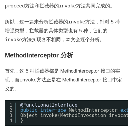
proceed
方法和拦截器的
invoke
方法共同完成的。
所以，这一篇来分析拦截器的
invoke
方法，针对 5 种
增强类型，拦截器的具体类型也有 5 种，它们的
invoke
方法实现各不相同，本文会逐个分析。
MethodInterceptor 分析
首先，这 5 种拦截器都是 MethodInterceptor 接口的实
现，而
invoke
方法正是在 MethodInterceptor 接口中定
义的。
1
@FunctionalInterface
2
public
interface
MethodInterceptor 
ex
3
Object invoke(MethodInvocation invoca
4
}