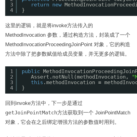
3
return
new
MethodInvocationProceed
4
}
这里的逻辑，就是将invoke方法传入的
MethodInvocation 参数，通过构造方法，封装成了一个
MethodInvocationProceedingJoinPoint 对象，它的构造
方法中除了把参数赋值给成员变量，并无更多的逻辑。
1
public
MethodInvocationProceedingJoin
2
Assert.notNull(methodInvocation, 
"
3
this
.methodInvocation = methodInvo
4
}
回到invoke方法中，下一步是通过
getJoinPointMatch
方法获取到一个 JoinPointMatch
对象，它会在之后绑定增强方法的参数值时用到。