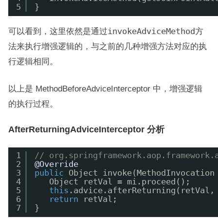
5
}
可以看到，这里依然是通过
invokeAdviceMethod
方
法来执行增强逻辑的，与之前的几种增强方法对应的执
行逻辑相同。
以上是 MethodBeforeAdviceInterceptor 中，增强逻辑
的执行过程。
AfterReturningAdviceInterceptor 分析
1
// org.springframework.aop.framework.
2
@Override
3
public
Object invoke(MethodInvocation
4
Object retVal = mi.proceed();
5
this
.advice.afterReturning(retVal,
6
return
retVal;
7
}