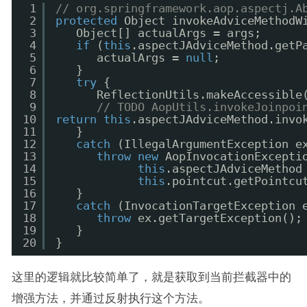
1
// org.springframework.aop.aspectj.A
2
protected
Object invokeAdviceMethodW
3
Object[] actualArgs = args;
4
if
(
this
.aspectJAdviceMethod.getP
5
actualArgs = 
null
;
6
}
7
try
{
8
ReflectionUtils.makeAccessible
9
// TODO AopUtils.invokeJoinpoi
10
return
this
.aspectJAdviceMethod.invo
11
}
12
catch
(IllegalArgumentException e
13
throw
new
AopInvocationExcepti
14
this
.aspectJAdviceMethod
15
this
.pointcut.getPointcu
16
}
17
catch
(InvocationTargetException 
18
throw
ex.getTargetException();
19
}
20
}
这里的逻辑就比较简单了，就是获取到当前拦截器中的
增强方法，并通过反射执行这个方法。