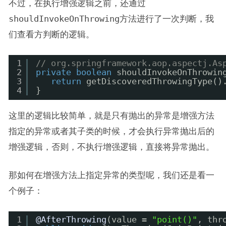
不过，在执行增强逻辑之前，还通过
shouldInvokeOnThrowing
方法进行了一次判断，我
们查看方判断的逻辑。
1
// org.springframework.aop.aspectj.As
2
private
boolean
shouldInvokeOnThrowin
3
return
getDiscoveredThrowingType()
4
}
这里的逻辑比较简单，就是只有抛出的异常是增强方法
指定的异常或者其子类的时候，才会执行异常抛出后的
增强逻辑，否则，不执行增强逻辑，直接将异常抛出。
那如何在增强方法上指定异常的类型呢，我们还是看一
个例子：
1
@AfterThrowing
(value = 
"point()"
, thr