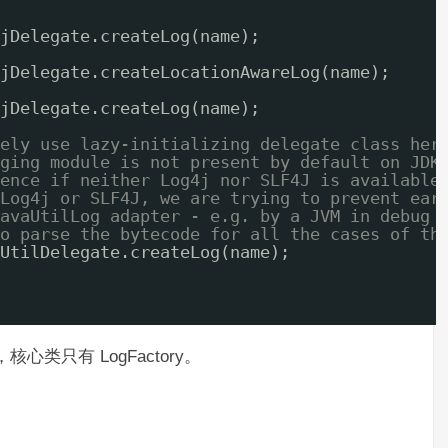
jDelegate.createLog(name);
jDelegate.createLocationAwareLog(name);
jDelegate.createLog(name);
ely use lazy-initializing delegate class her
ging module is not present by default on JDK
ence if neither Log4j nor SLF4J is available
Log4j or SLF4J, we are trying to prevent ear
avaUtilLog adapter - e.g. by a JVM in debug 
o parse the bytecode for all the cases of th
UtilDelegate.createLog(name);
，核心类只有 LogFactory。