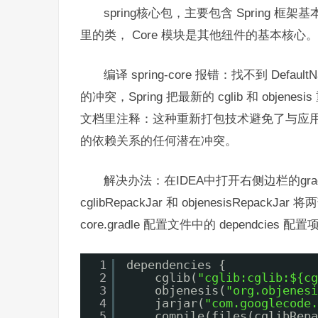
spring核心包，主要包含 Spring 框
里的类， Core 模块是其他纽件的基本核心。
编译 spring-core 报错：找不到 Default
的冲突，Spring 把最新的 cglib 和 ob
文档里注释：这种重新打包技术避免了与应用程序
的依赖关系的任何潜在冲突。
解决办法：在IDEA中打开右侧边栏的gradle
cglibRepackJar 和 objenesisRepac
core.gradle 配置文件中的 dependcies 
1
dependencies {
2
cglib(
"cglib:cglib:${cg
3
objenesis(
"org.objenesi
4
jarjar(
"com.googlecode.
5
compile(files(cglibRepa