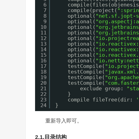
6
compile(files(objenesis
7
compile(project(
":sprin
8
optional(
"net.sf.jopt-s
9
optional(
"org.aspectj:a
10
optional(
"org.jetbrains
11
optional(
"org.jetbrains
12
optional(
"io.projectrea
13
optional(
"io.reactivex:
14
optional(
"io.reactivex:
15
optional(
"io.reactivex.
16
optional(
"io.netty:nett
17
testCompile(
"io.project
18
testCompile(
"javax.xml.
19
testCompile(
"org.apache
20
testCompile(
"com.faster
21
exclude group: 
"sta
22
}
23
compile fileTree(dir: 
'
24
}
重新导入即可。
2.1.目录结构