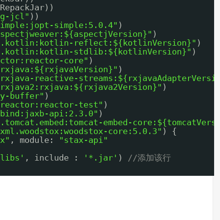
RepackJar))
g-jcl"
))
imple:jopt-simple:5.0.4"
)
spectjweaver:${aspectjVersion}"
)
.kotlin:kotlin-reflect:${kotlinVersion}"
)
.kotlin:kotlin-stdlib:${kotlinVersion}"
)
ctor:reactor-core"
)
rxjava:${rxjavaVersion}"
)
rxjava-reactive-streams:${rxjavaAdapterVersi
rxjava2:rxjava:${rxjava2Version}"
)
y-buffer"
)
reactor:reactor-test"
)
bind:jaxb-api:2.3.0"
)
.tomcat.embed:tomcat-embed-core:${tomcatVers
xml.woodstox:woodstox-core:5.0.3"
) {
x"
, module: 
"stax-api"
libs'
, include : 
'*.jar'
) 
//添加该行