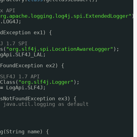
x API
rg.apache.logging.log4j.spi.ExtendedLogger"
)
.LOG4J;
dException ex1) {
J 1.7 SPI
s(
"org.slf4j.spi.LocationAwareLogger"
);
gApi.SLF4J_LAL;
FoundException ex2) {
SLF4J 1.7 API
Class(
"org.slf4j.Logger"
);
= LogApi.SLF4J;
sNotFoundException ex3) {
 java.util.logging as default
g(String name) {