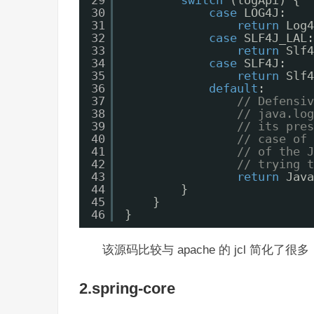
29
switch
(logApi) {
30
case
LOG4J:
31
return
Log4
32
case
SLF4J_LAL:
33
return
Slf4
34
case
SLF4J:
35
return
Slf4
36
default
:
37
// Defensiv
38
// java.log
39
// its pres
40
// case of 
41
// of the J
42
// trying t
43
return
Java
44
}
45
}
46
}
该源码比较与 apache 的 jcl 简化了很多
2.spring-core