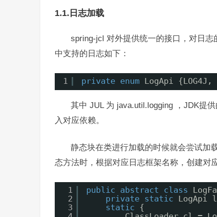
1.1.日志加载
spring-jcl 对外提供统一的接口，对日
中支持的日志如下：
1
private
enum
LogApi {LOG4J, 
其中 JUL 为 java.util.loggin
入对应依赖。
静态块在类进行加载的时候就会尝试加载上述日志
态方法时，根据对应日志框架名称，创建对
1
public
abstract
class
LogFa
2
private
static
LogApi l
3
static
{
4
ClassLoader cl = Lo