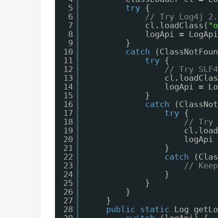
5
try
{
6
// Try Log4j 2.
7
cl.loadClass(
"o
8
logApi = LogApi
9
}
10
catch
(ClassNotFoun
11
try
{
12
// Try SLF4
13
cl.loadClas
14
logApi = Lo
15
}
16
catch
(ClassNot
17
try
{
18
// Try 
19
cl.load
20
logApi 
21
}
22
catch
(Clas
23
// Keep
24
}
25
}
26
}
27
}
28
public
static
Log getLo