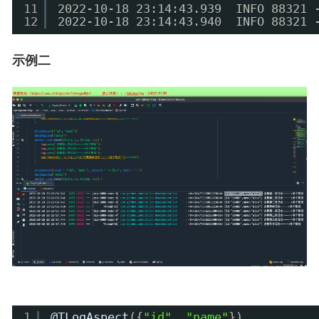
11
2022-10-18 23:14:43.939  INFO 8832
12
2022-10-18 23:14:43.940  INFO 8832
示例二
1
@TLogAspect
({
"id"
, 
"name"
})