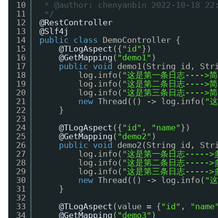
10
* @author: chenyanbin 2022-10-18 22
11
*/
12
@RestController
13
@Slf4j
14
public
class
DemoController {
15
@TLogAspect
({
"id"
})
16
@GetMapping
(
"demo1"
)
17
public
void
demo1(String id, Str
18
log.info(
"这是第一条日志---->
19
log.info(
"这是第二条日志---->
20
log.info(
"这是第三条日志---->
21
new
Thread(() -> log.info(
"
22
}
23
24
@TLogAspect
({
"id"
, 
"name"
})
25
@GetMapping
(
"demo2"
)
26
public
void
demo2(String id, Str
27
log.info(
"这是第一条日志----->
28
log.info(
"这是第二条日志----->
29
log.info(
"这是第三条日志----->
30
new
Thread(() -> log.info(
"
31
}
32
33
@TLogAspect
(value = {
"id"
, 
"name
34
@GetMapping
(
"demo3"
)