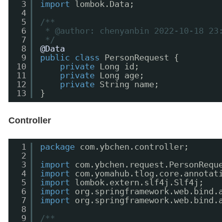
3
import
lombok.Data;
4
5
/**
6
* @author: chenyanbin 2022-10-18 23
7
*/
8
@Data
9
public
class
PersonRequest {
10
private
Long id;
11
private
Long age;
12
private
String name;
13
}
Controller
1
package
com.ybchen.controller;
2
3
import
com.ybchen.request.PersonRequ
4
import
com.yomahub.tlog.core.annotat
5
import
lombok.extern.slf4j.Slf4j;
6
import
org.springframework.web.bind.
7
import
org.springframework.web.bind.
8
9
/**