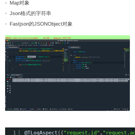
Map对象
Json格式的字符串
Fastjson的JSONObject对象
1
@TLogAspect
({
"request.id"
,
"request.a