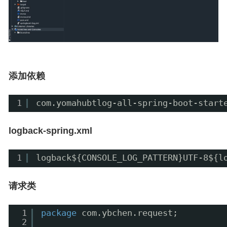
添加依赖
1
com.yomahubtlog-all-spring-boot-start
logback-spring.xml
1
logback${CONSOLE_LOG_PATTERN}UTF-8${l
请求类
1
package
com.ybchen.request;
2