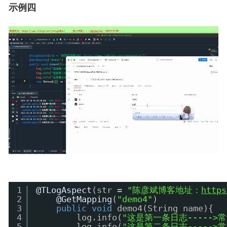
示例四
1
@TLogAspect
(str = 
"陈彦斌博客地址：
https
2
@GetMapping
(
"demo4"
)
3
public
void
demo4(String name){
4
log.info(
"这是第一条日志----->
5
log.info(
"这是第二条日志----->