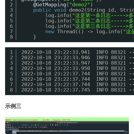
2
@GetMapping
(
"demo2"
)
3
public
void
demo2(String id, Stri
4
log.info(
"这是第一条日志----->
5
log.info(
"这是第二条日志----->
6
log.info(
"这是第三条日志----->
7
new
Thread(() -> log.info(
"这
8
}
1
2022-10-18 23:22:33.941  INFO 88321
2
2022-10-18 23:22:33.946  INFO 88321
3
2022-10-18 23:22:33.947  INFO 88321
4
2022-10-18 23:22:33.950  INFO 88321
5
2022-10-18 23:22:37.744  INFO 88321
6
2022-10-18 23:22:37.744  INFO 88321
7
2022-10-18 23:22:37.744  INFO 88321
8
2022-10-18 23:22:37.745  INFO 88321
示例三