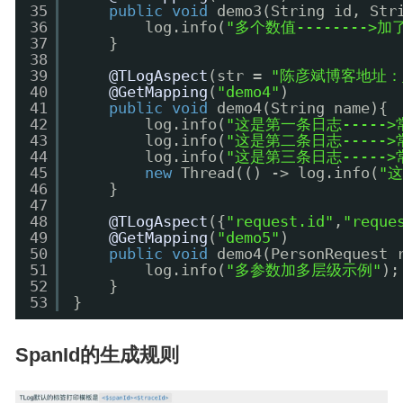
35
public
void
demo3(String id, Str
36
log.info(
"多个数值-------->加了
37
}
38
39
@TLogAspect
(str = 
"陈彦斌博客地址：
40
@GetMapping
(
"demo4"
)
41
public
void
demo4(String name){
42
log.info(
"这是第一条日志-----
43
log.info(
"这是第二条日志-----
44
log.info(
"这是第三条日志-----
45
new
Thread(() -> log.info(
"
46
}
47
48
@TLogAspect
({
"request.id"
,
"reque
49
@GetMapping
(
"demo5"
)
50
public
void
demo4(PersonRequest 
51
log.info(
"多参数加多层级示例"
);
52
}
53
}
SpanId的生成规则