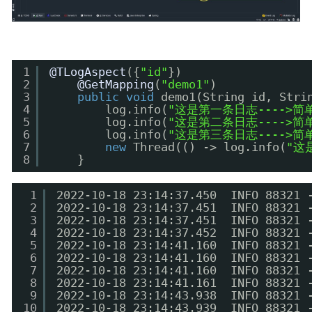
1
@TLogAspect
({
"id"
})
2
@GetMapping
(
"demo1"
)
3
public
void
demo1(String id, Stri
4
log.info(
"这是第一条日志---->简
5
log.info(
"这是第二条日志---->简
6
log.info(
"这是第三条日志---->简
7
new
Thread(() -> log.info(
"这
8
}
1
2022-10-18 23:14:37.450  INFO 8832
2
2022-10-18 23:14:37.451  INFO 8832
3
2022-10-18 23:14:37.451  INFO 8832
4
2022-10-18 23:14:37.452  INFO 8832
5
2022-10-18 23:14:41.160  INFO 8832
6
2022-10-18 23:14:41.160  INFO 8832
7
2022-10-18 23:14:41.160  INFO 8832
8
2022-10-18 23:14:41.161  INFO 8832
9
2022-10-18 23:14:43.938  INFO 8832
10
2022-10-18 23:14:43.939  INFO 8832