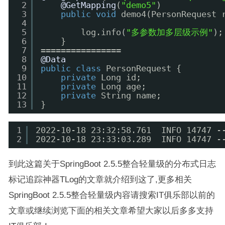
2
@GetMapping
(
"demo5"
)
3
public
void
demo4(PersonRequest 
4
5
log.info(
"多参数加多层级示例"
);
6
}
7
================
8
@Data
9
public
class
PersonRequest {
10
private
Long id;
11
private
Long age;
12
private
String name;
13
}
1
2022-10-18 23:32:58.761  INFO 14747 
2
2022-10-18 23:33:03.289  INFO 14747 -
到此这篇关于SpringBoot 2.5.5整合轻量级的分布式日志
标记追踪神器TLog的文章就介绍到这了,更多相关
SpringBoot 2.5.5整合轻量级内容请搜索IT俱乐部以前的
文章或继续浏览下面的相关文章希望大家以后多多支持