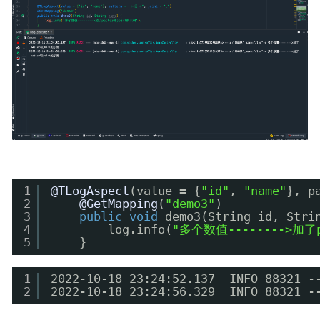
1
@TLogAspect
(value = {
"id"
, 
"name"
}, p
2
@GetMapping
(
"demo3"
)
3
public
void
demo3(String id, Stri
4
log.info(
"多个数值-------->加了
5
}
1
2022-10-18 23:24:52.137  INFO 88321
2
2022-10-18 23:24:56.329  INFO 88321