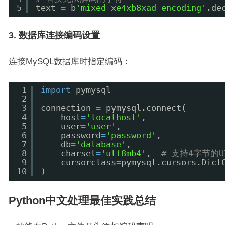
5
text 
=
b
'mixed xe4xb8xad encoding'
.de
3. 数据库连接编码设置
连接MySQL数据库时指定编码：
1
import
pymysql
2
3
connection 
=
pymysql.connect(
4
host
=
'localhost'
,
5
user
=
'user'
,
6
password
=
'password'
,
7
db
=
'database'
,
8
charset
=
'utf8mb4'
,  
# 支持4字节的U
9
cursorclass
=
pymysql.cursors.Dict
10
)
Python中文处理最佳实践总结