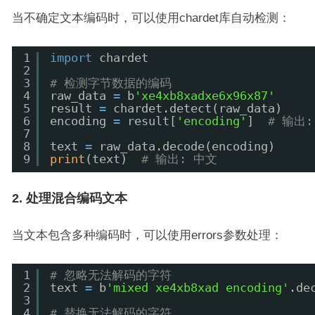
当不确定文本编码时，可以使用chardet库自动检测：
1
import
chardet
2
3
# 检测字节数据的编码
4
raw_data 
=
b
'xe4xb8xadxe6x96x87'
5
result 
=
chardet.detect(raw_data)
6
encoding 
=
result[
'encoding'
]  
# 输出: 
7
8
text 
=
raw_data.decode(encoding)
9
print
(text)  
# 输出: 中文
2. 处理混合编码文本
当文本包含多种编码时，可以使用errors参数处理：
1
# 忽略无法解码的字符
2
text 
=
b
'mixed xe4xb8xad encoding'
.de
3
4
# 替换无法解码的字符