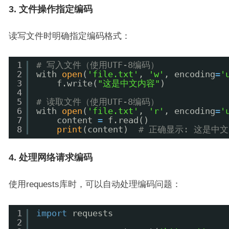
3. 文件操作指定编码
读写文件时明确指定编码格式：
1
# 写入文件（使用UTF-8编码）
2
with 
open
(
'file.txt'
, 
'w'
, encoding
=
'
3
f.write(
"这是中文内容"
)
4
5
# 读取文件（使用UTF-8编码）
6
with 
open
(
'file.txt'
, 
'r'
, encoding
=
'
7
content 
=
f.read()
8
print
(content)  
# 正确显示: 这是中
4. 处理网络请求编码
使用requests库时，可以自动处理编码问题：
1
import
requests
2