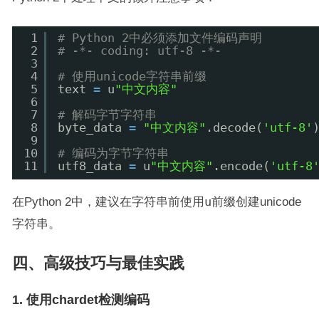
1
# Python 2中必须添加文件编码声明
2
# -*- coding: utf-8 -*-
3
4
# 使用unicode字符串前缀
5
text 
=
u
"中文内容"
6
7
# 解码字节字符串
8
byte_data 
=
"中文内容"
.decode(
'utf-8'
9
10
# 编码为字节字符串
11
utf8_data 
=
u
"中文内容"
.encode(
'utf-8
在Python 2中，建议在字符串前使用
u
前缀创建unicode
字符串。
四、高级技巧与最佳实践
1. 使用chardet检测编码