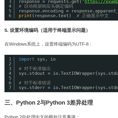
3
response 
=
requests.get(
'
https://exam
4
# 自动根据响应头确定编码
5
response.encoding 
=
response.apparent
6
print
(response.text)  
# 正确显示中文
5. 设置环境编码（适用于终端显示问题）
在Windows系统上，设置终端编码为UTF-8：
1
import
sys, io
2
3
# 对于标准输出
4
sys.stdout 
=
io.TextIOWrapper(sys.std
5
6
# 对于标准错误
7
sys.stderr 
=
io.TextIOWrapper(sys.std
三、Python 2与Python 3差异处理
Python 2中处理中文的额外注意事项：