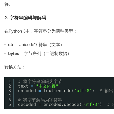
符。
2. 字符串编码与解码
在Python 3中，字符串分为两种类型：
str
– Unicode字符串（文本）
bytes
– 字节序列（二进制数据）
转换方法：
1
# 将字符串编码为字节
2
text 
=
"中文内容"
3
encoded 
=
text.encode(
'utf-8'
)  
# 输出:
4
5
# 将字节解码为字符串
6
decoded 
=
encoded.decode(
'utf-8'
)  
#