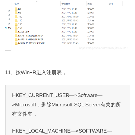
11、按Win+R进入注册表，
HKEY_CURRENT_USER—>Software—
>Microsoft，删除Microsoft SQL Server有关的所
有文件夹，
HKEY_LOCAL_MACHINE—>SOFTWARE—