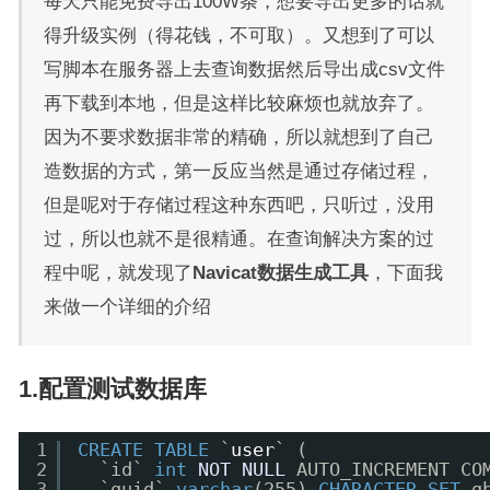
每天只能免费导出100W条，想要导出更多的话就
得升级实例（得花钱，不可取）。又想到了可以
写脚本在服务器上去查询数据然后导出成csv文件
再下载到本地，但是这样比较麻烦也就放弃了。
因为不要求数据非常的精确，所以就想到了自己
造数据的方式，第一反应当然是通过存储过程，
但是呢对于存储过程这种东西吧，只听过，没用
过，所以也就不是很精通。在查询解决方案的过
程中呢，就发现了
Navicat数据生成工具
，下面我
来做一个详细的介绍
1.配置测试数据库
1
CREATE
TABLE
`
user
` (
2
`id` 
int
NOT
NULL
AUTO_INCREMENT CO
3
`guid` 
varchar
(255) 
CHARACTER
SET
g