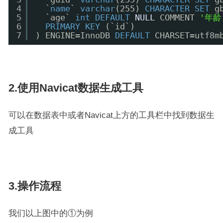
4
`
name
` 
varchar
(255) 
CHARACTER
SET
g
5
`age` 
int
DEFAULT
NULL
COMMENT 
'年龄
6
PRIMARY
KEY
(`id`)
7
) ENGINE=InnoDB 
DEFAULT
CHARSET=utf8m
2.使用Navicat数据生成工具
可以在数据表中或者Navicat上方的工具栏中找到数据生
成工具
3.操作流程
我们以上图中的①为例