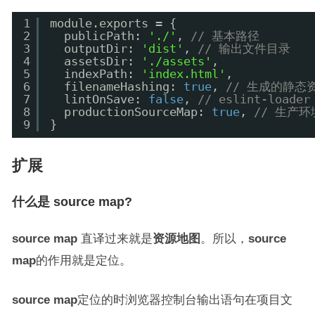
1
module.exports = {
2
publicPath: 
'./'
, 
// 基本路径
3
outputDir: 
'dist'
, 
// 输出文件目录
4
assetsDir: 
'./assets'
,
5
indexPath: 
'index.html'
,
6
filenameHashing: 
true
, 
// 生成的静态
7
lintOnSave: 
false
, 
// eslint-loa
8
productionSourceMap: 
true
, 
// 生产环
9
}
扩展
什么是 source map?
source map
直译过来就是
资源地图
。所以，
source
map
的作用就是定位。
source map
定位的时浏览器控制台输出语句在项目文