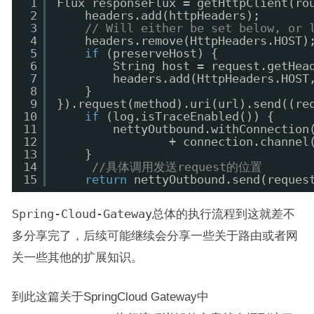
1
Flux responseFlux = getHttpClient(ro
2
headers.add(httpHeaders);
3
// Will either be set below, or 
4
headers.remove(HttpHeaders.HOST)
5
if
(preserveHost) {
6
String host = request.getHea
7
headers.add(HttpHeaders.HOST
8
}
9
}).request(method).uri(url).send((re
10
if
(log.isTraceEnabled()) {
11
nettyOutbound.withConnection
12
+ connection.channel
13
}
14
//具体调用发送request的位置
15
return
nettyOutbound.send(reques
Spring-Cloud-Gateway
总体的执行流程到这就差不
多分享完了，后续可能继续会分享一些关于路由或者网
关一些其他的扩展知识。
到此这篇关于SpringCloud Gateway中