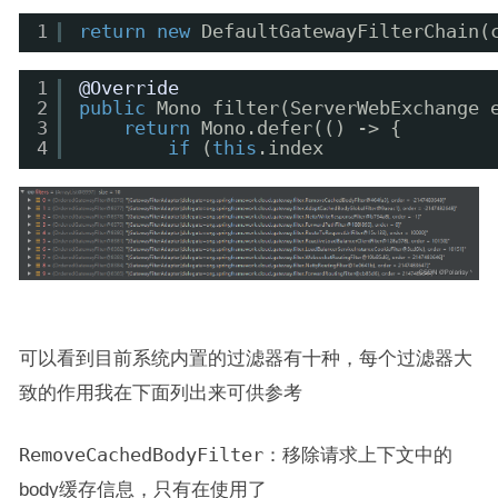
1
return
new
DefaultGatewayFilterChain(
1
@Override
2
public
Mono filter(ServerWebExchange 
3
return
Mono.defer(() -> {
4
if
(
this
.index
可以看到目前系统内置的过滤器有十种，每个过滤器大
致的作用我在下面列出来可供参考
RemoveCachedBodyFilter
：移除请求上下文中的
body缓存信息，只有在使用了